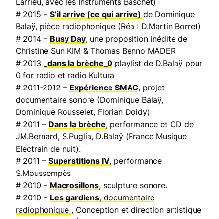
Larrieu, avec les Instruments Baschet)
# 2015 –
S’il arrive (ce qui arrive)
de Dominique
Balaÿ, pièce radiophonique (Réa : D.Martin Borret)
# 2014 –
Busy Day
, une proposition inédite de
Christine Sun KIM & Thomas Benno MADER
# 2013
_dans la brèche_0
playlist de D.Balaÿ pour
0 for radio et radio Kultura
# 2011-2012 –
Expérience SMAC
, projet
documentaire sonore (Dominique Balaÿ,
Dominique Rousselet, Florian Doidy)
# 2011 –
Dans la brèche
, performance et CD de
JM.Bernard, S.Puglia, D.Balaÿ (
France Musique
Electrain de nuit
).
# 2011 –
Superstitions IV
, performance
S.Moussempès
# 2010 –
Macrosillons
, sculpture sonore.
# 2010 –
Les gardiens
, documentaire
radiophonique
, Conception et direction artistique