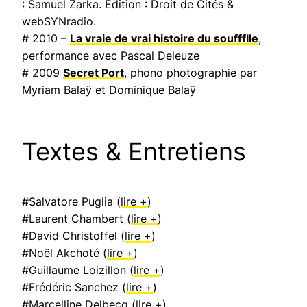
: Samuel Zarka. Édition : Droit de Cités &
webSYNradio.
# 2010 –
La vraie de vrai histoire du souffflle
,
performance avec Pascal Deleuze
# 2009
Secret Port
, phono photographie par
Myriam Balaÿ et Dominique Balaÿ
Textes & Entretiens
#Salvatore Puglia (
lire +
)
#Laurent Chambert (
lire +
)
#David Christoffel (
lire +
)
#Noël Akchoté (
lire +
)
#Guillaume Loizillon (
lire +
)
#Frédéric Sanchez (
lire +
)
#Marcelline Delbecq (
lire +
)