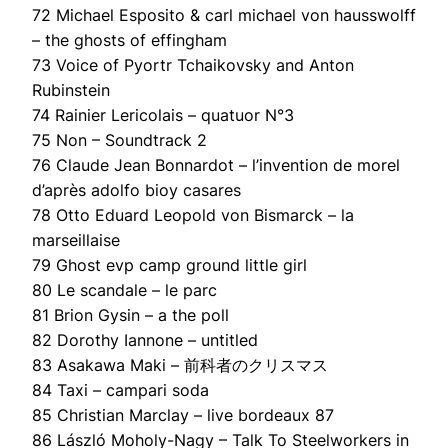
72 Michael Esposito & carl michael von hausswolff
– the ghosts of effingham
73 Voice of Pyortr Tchaikovsky and Anton
Rubinstein
74 Rainier Lericolais – quatuor N°3
75 Non – Soundtrack 2
76 Claude Jean Bonnardot – l’invention de morel
d’après adolfo bioy casares
78 Otto Eduard Leopold von Bismarck – la
marseillaise
79 Ghost evp camp ground little girl
80 Le scandale – le parc
81 Brion Gysin – a the poll
82 Dorothy Iannone – untitled
83 Asakawa Maki – 前科者のクリスマス
84 Taxi – campari soda
85 Christian Marclay – live bordeaux 87
86 László Moholy-Nagy – Talk To Steelworkers in