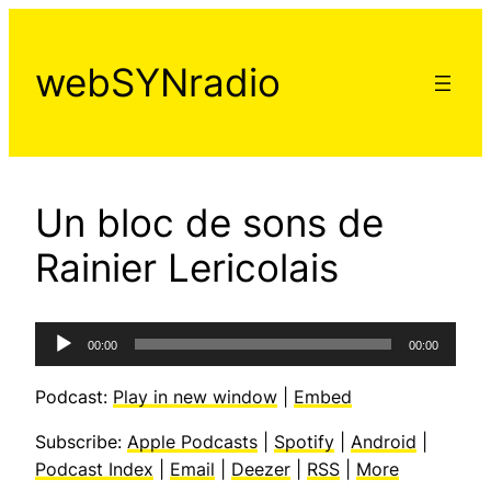
Aller
au
webSYNradio
contenu
Un bloc de sons de
Rainier Lericolais
Lecteur
00:00
00:00
audio
Podcast:
Play in new window
|
Embed
Subscribe:
Apple Podcasts
|
Spotify
|
Android
|
Podcast Index
|
Email
|
Deezer
|
RSS
|
More