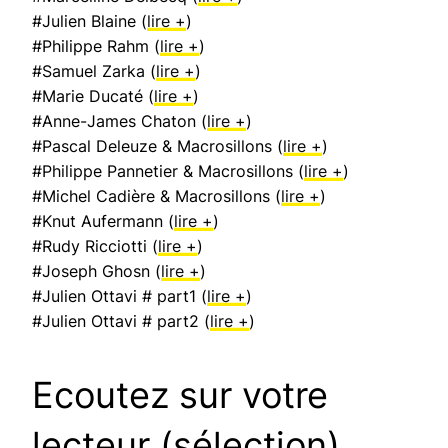
#Julien Blaine (
lire +
)
#Philippe Rahm (
lire +
)
#Samuel Zarka (
lire +
)
#Marie Ducaté (
lire +
)
#Anne-James Chaton (
lire +
)
#Pascal Deleuze & Macrosillons (
lire +
)
#Philippe Pannetier & Macrosillons (
lire +
)
#Michel Cadière & Macrosillons (
lire +
)
#Knut Aufermann (
lire +
)
#Rudy Ricciotti (
lire +
)
#Joseph Ghosn (
lire +
)
#Julien Ottavi # part1 (
lire +
)
#Julien Ottavi # part2 (
lire +
)
Ecoutez sur votre
lecteur (sélection)