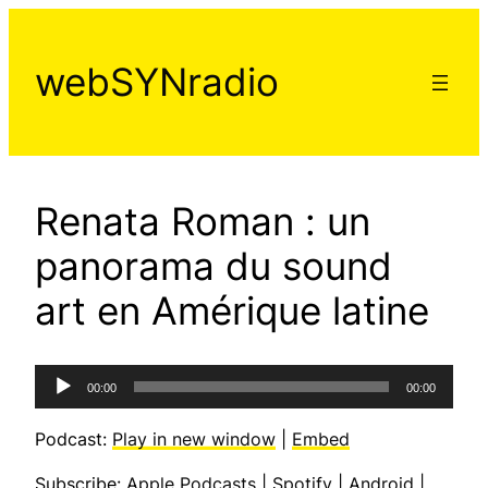
Aller
au
webSYNradio
contenu
Renata Roman : un
panorama du sound
art en Amérique latine
Lecteur
00:00
00:00
audio
Podcast:
Play in new window
|
Embed
Subscribe:
Apple Podcasts
|
Spotify
|
Android
|