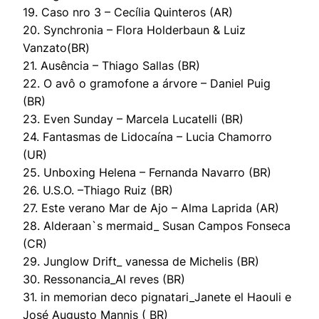
19. Caso nro 3 – Cecília Quinteros (AR)
20. Synchronia – Flora Holderbaun & Luiz
Vanzato(BR)
21. Ausência – Thiago Sallas (BR)
22. O avô o gramofone a árvore – Daniel Puig
(BR)
23. Even Sunday – Marcela Lucatelli (BR)
24. Fantasmas de Lidocaína – Lucia Chamorro
(UR)
25. Unboxing Helena – Fernanda Navarro (BR)
26. U.S.O. –Thiago Ruiz (BR)
27. Este verano Mar de Ajo – Alma Laprida (AR)
28. Alderaan`s mermaid_ Susan Campos Fonseca
(CR)
29. Junglow Drift_ vanessa de Michelis (BR)
30. Ressonancia_Al reves (BR)
31. in memorian deco pignatari_Janete el Haouli e
José Augusto Mannis ( BR)