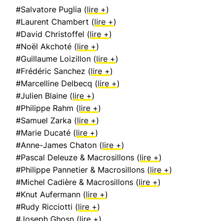
#Salvatore Puglia (
lire +
)
#Laurent Chambert (
lire +
)
#David Christoffel (
lire +
)
#Noël Akchoté (
lire +
)
#Guillaume Loizillon (
lire +
)
#Frédéric Sanchez (
lire +
)
#Marcelline Delbecq (
lire +
)
#Julien Blaine (
lire +
)
#Philippe Rahm (
lire +
)
#Samuel Zarka (
lire +
)
#Marie Ducaté (
lire +
)
#Anne-James Chaton (
lire +
)
#Pascal Deleuze & Macrosillons (
lire +
)
#Philippe Pannetier & Macrosillons (
lire +
)
#Michel Cadière & Macrosillons (
lire +
)
#Knut Aufermann (
lire +
)
#Rudy Ricciotti (
lire +
)
#Joseph Ghosn (
lire +
)