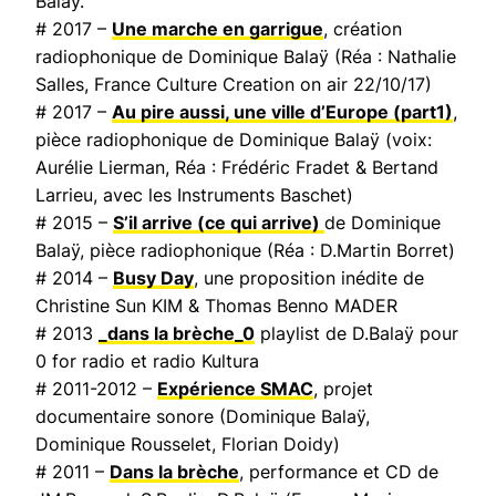
Balaÿ.
# 2017 –
Une marche en garrigue
, création
radiophonique de Dominique Balaÿ (Réa : Nathalie
Salles,
France Culture Creation on air
22/10/17)
# 2017 –
Au pire aussi, une ville d’Europe
(part1)
,
pièce radiophonique de Dominique Balaÿ (voix:
Aurélie Lierman, Réa : Frédéric Fradet & Bertand
Larrieu, avec les Instruments Baschet)
# 2015 –
S’il arrive (ce qui arrive)
de Dominique
Balaÿ, pièce radiophonique (Réa : D.Martin Borret)
# 2014 –
Busy Day
, une proposition inédite de
Christine Sun KIM & Thomas Benno MADER
# 2013
_dans la brèche_0
playlist de D.Balaÿ pour
0 for radio et radio Kultura
# 2011-2012 –
Expérience SMAC
, projet
documentaire sonore (Dominique Balaÿ,
Dominique Rousselet, Florian Doidy)
# 2011 –
Dans la brèche
, performance et CD de