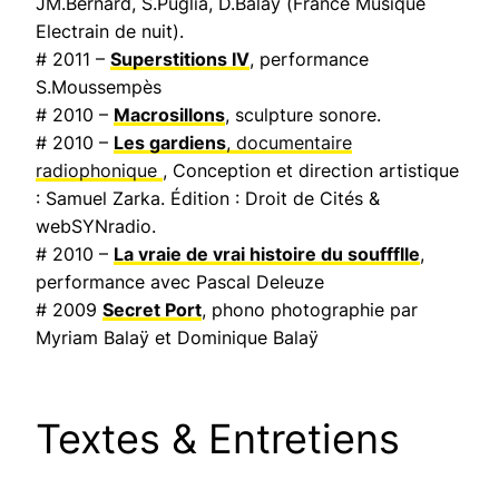
JM.Bernard, S.Puglia, D.Balaÿ (
France Musique
Electrain de nuit
).
# 2011 –
Superstitions IV
, performance
S.Moussempès
# 2010 –
Macrosillons
, sculpture sonore.
# 2010 –
Les gardiens
, documentaire
radiophonique
, Conception et direction artistique
: Samuel Zarka. Édition : Droit de Cités &
webSYNradio.
# 2010 –
La vraie de vrai histoire du souffflle
,
performance avec Pascal Deleuze
# 2009
Secret Port
, phono photographie par
Myriam Balaÿ et Dominique Balaÿ
Textes & Entretiens