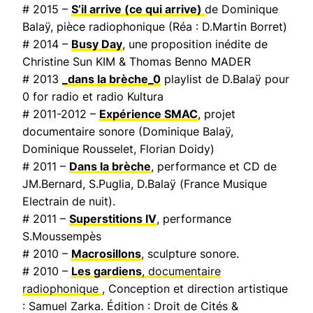
# 2015 –
S’il arrive (ce qui arrive)
de Dominique
Balaÿ, pièce radiophonique (Réa : D.Martin Borret)
# 2014 –
Busy Day
, une proposition inédite de
Christine Sun KIM & Thomas Benno MADER
# 2013
_dans la brèche_0
playlist de D.Balaÿ pour
0 for radio et radio Kultura
# 2011-2012 –
Expérience SMAC
, projet
documentaire sonore (Dominique Balaÿ,
Dominique Rousselet, Florian Doidy)
# 2011 –
Dans la brèche
, performance et CD de
JM.Bernard, S.Puglia, D.Balaÿ (
France Musique
Electrain de nuit
).
# 2011 –
Superstitions IV
, performance
S.Moussempès
# 2010 –
Macrosillons
, sculpture sonore.
# 2010 –
Les gardiens
, documentaire
radiophonique
, Conception et direction artistique
: Samuel Zarka. Édition : Droit de Cités &