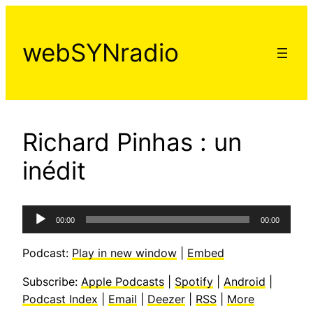
Aller
au
webSYNradio
contenu
Richard Pinhas : un
inédit
Lecteur
00:00
00:00
audio
Podcast:
Play in new window
|
Embed
Subscribe:
Apple Podcasts
|
Spotify
|
Android
|
Podcast Index
|
Email
|
Deezer
|
RSS
|
More