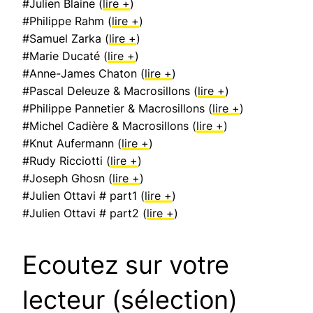
#Julien Blaine (
lire +
)
#Philippe Rahm (
lire +
)
#Samuel Zarka (
lire +
)
#Marie Ducaté (
lire +
)
#Anne-James Chaton (
lire +
)
#Pascal Deleuze & Macrosillons (
lire +
)
#Philippe Pannetier & Macrosillons (
lire +
)
#Michel Cadière & Macrosillons (
lire +
)
#Knut Aufermann (
lire +
)
#Rudy Ricciotti (
lire +
)
#Joseph Ghosn (
lire +
)
#Julien Ottavi # part1 (
lire +
)
#Julien Ottavi # part2 (
lire +
)
Ecoutez sur votre
lecteur (sélection)