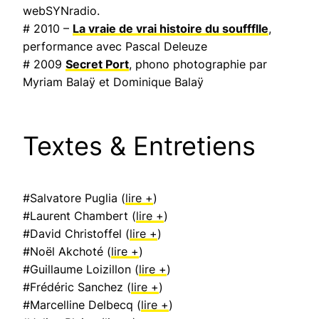
webSYNradio.
# 2010 –
La vraie de vrai histoire du souffflle
,
performance avec Pascal Deleuze
# 2009
Secret Port
, phono photographie par
Myriam Balaÿ et Dominique Balaÿ
Textes & Entretiens
#Salvatore Puglia (
lire +
)
#Laurent Chambert (
lire +
)
#David Christoffel (
lire +
)
#Noël Akchoté (
lire +
)
#Guillaume Loizillon (
lire +
)
#Frédéric Sanchez (
lire +
)
#Marcelline Delbecq (
lire +
)