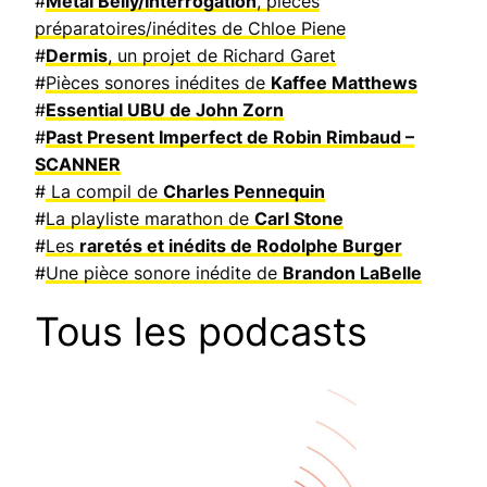
#
Metal Belly/Interrogation
, pièces
préparatoires/inédites de Chloe Piene
#
Dermis
, un projet de Richard Garet
#
Pièces sonores inédites de
Kaffee Matthews
#
Essential UBU de John Zorn
#
Past Present Imperfect de Robin Rimbaud –
SCANNER
#
La compil de
Charles Pennequin
#
La playliste marathon de
Carl Stone
#
Les
raretés et inédits de Rodolphe Burger
#
Une pièce sonore inédite de
Brandon LaBelle
Tous les podcasts