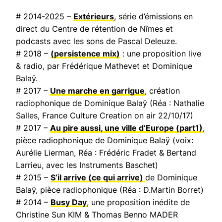
# 2014-2025 –
Extérieurs
, série d’émissions en
direct du Centre de rétention de Nîmes et
podcasts avec les sons de Pascal Deleuze.
# 2018 –
(persistence mix)
: une proposition live
& radio, par Frédérique Mathevet et Dominique
Balaÿ.
# 2017 –
Une marche en garrigue
, création
radiophonique de Dominique Balaÿ (Réa : Nathalie
Salles,
France Culture Creation on air
22/10/17)
# 2017 –
Au pire aussi, une ville d’Europe
(part1)
,
pièce radiophonique de Dominique Balaÿ (voix:
Aurélie Lierman, Réa : Frédéric Fradet & Bertand
Larrieu, avec les Instruments Baschet)
# 2015 –
S’il arrive (ce qui arrive)
de Dominique
Balaÿ, pièce radiophonique (Réa : D.Martin Borret)
# 2014 –
Busy Day
, une proposition inédite de
Christine Sun KIM & Thomas Benno MADER