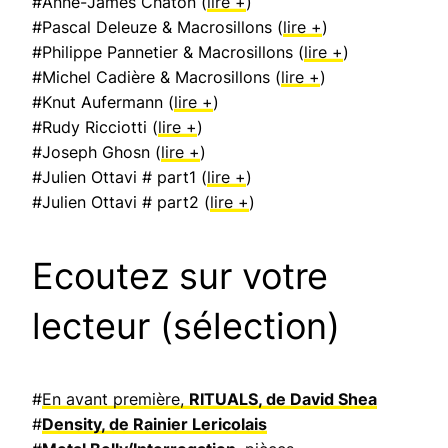
#Anne-James Chaton (
lire +
)
#Pascal Deleuze & Macrosillons (
lire +
)
#Philippe Pannetier & Macrosillons (
lire +
)
#Michel Cadière & Macrosillons (
lire +
)
#Knut Aufermann (
lire +
)
#Rudy Ricciotti (
lire +
)
#Joseph Ghosn (
lire +
)
#Julien Ottavi # part1 (
lire +
)
#Julien Ottavi # part2 (
lire +
)
Ecoutez sur votre
lecteur (sélection)
#
En avant première,
RITUALS, de David Shea
#
Density, de Rainier Lericolais