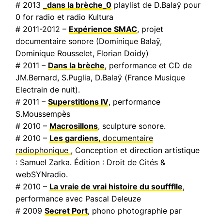
# 2013
_dans la brèche_0
playlist de D.Balaÿ pour
0 for radio et radio Kultura
# 2011-2012 –
Expérience SMAC
, projet
documentaire sonore (Dominique Balaÿ,
Dominique Rousselet, Florian Doidy)
# 2011 –
Dans la brèche
, performance et CD de
JM.Bernard, S.Puglia, D.Balaÿ (
France Musique
Electrain de nuit
).
# 2011 –
Superstitions IV
, performance
S.Moussempès
# 2010 –
Macrosillons
, sculpture sonore.
# 2010 –
Les gardiens
, documentaire
radiophonique
, Conception et direction artistique
: Samuel Zarka. Édition : Droit de Cités &
webSYNradio.
# 2010 –
La vraie de vrai histoire du souffflle
,
performance avec Pascal Deleuze
# 2009
Secret Port
, phono photographie par