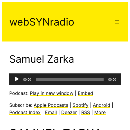
Aller
au
webSYNradio
contenu
Samuel Zarka
Lecteur
00:00
00:00
audio
Podcast:
Play in new window
|
Embed
Subscribe:
Apple Podcasts
|
Spotify
|
Android
|
Podcast Index
|
Email
|
Deezer
|
RSS
|
More