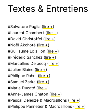
Textes & Entretiens
#Salvatore Puglia (
lire +
)
#Laurent Chambert (
lire +
)
#David Christoffel (
lire +
)
#Noël Akchoté (
lire +
)
#Guillaume Loizillon (
lire +
)
#Frédéric Sanchez (
lire +
)
#Marcelline Delbecq (
lire +
)
#Julien Blaine (
lire +
)
#Philippe Rahm (
lire +
)
#Samuel Zarka (
lire +
)
#Marie Ducaté (
lire +
)
#Anne-James Chaton (
lire +
)
#Pascal Deleuze & Macrosillons (
lire +
)
#Philippe Pannetier & Macrosillons (
lire +
)