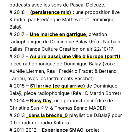
podcasts avec les sons de Pascal Deleuze.
# 2018 –
(persistence mix)
: une proposition live
& radio, par Frédérique Mathevet et Dominique
Balaÿ.
# 2017 –
Une marche en garrigue
, création
radiophonique de Dominique Balaÿ (Réa : Nathalie
Salles,
France Culture Creation on air
22/10/17)
# 2017 –
Au pire aussi, une ville d’Europe
(part1)
,
pièce radiophonique de Dominique Balaÿ (voix:
Aurélie Lierman, Réa : Frédéric Fradet & Bertand
Larrieu, avec les Instruments Baschet)
# 2015 –
S’il arrive (ce qui arrive)
de Dominique
Balaÿ, pièce radiophonique (Réa : D.Martin Borret)
# 2014 –
Busy Day
, une proposition inédite de
Christine Sun KIM & Thomas Benno MADER
# 2013
_dans la brèche_0
playlist de D.Balaÿ pour
0 for radio et radio Kultura
# 2011-2012 –
Expérience SMAC
, projet