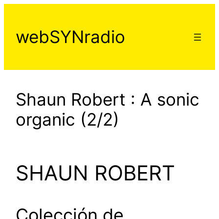
Aller
au
webSYNradio
contenu
Shaun Robert : A sonic
organic (2/2)
SHAUN ROBERT
Colección de