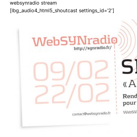
websynradio stream
[lbg_audio4_html5_shoutcast settings_id=’2′]