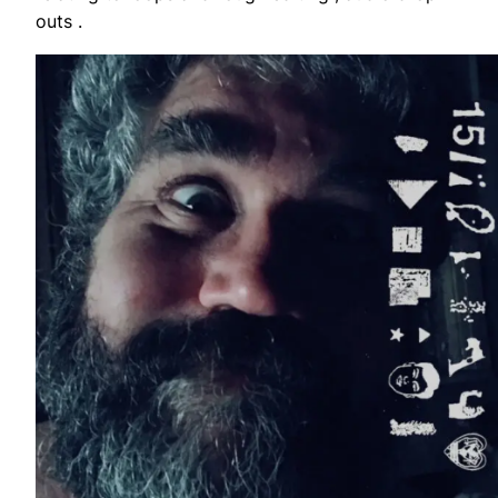
outs .