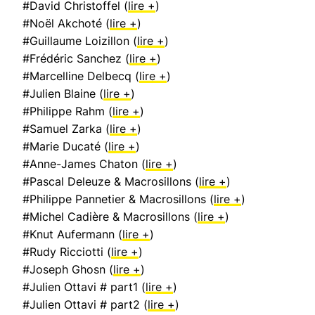
#David Christoffel (
lire +
)
#Noël Akchoté (
lire +
)
#Guillaume Loizillon (
lire +
)
#Frédéric Sanchez (
lire +
)
#Marcelline Delbecq (
lire +
)
#Julien Blaine (
lire +
)
#Philippe Rahm (
lire +
)
#Samuel Zarka (
lire +
)
#Marie Ducaté (
lire +
)
#Anne-James Chaton (
lire +
)
#Pascal Deleuze & Macrosillons (
lire +
)
#Philippe Pannetier & Macrosillons (
lire +
)
#Michel Cadière & Macrosillons (
lire +
)
#Knut Aufermann (
lire +
)
#Rudy Ricciotti (
lire +
)
#Joseph Ghosn (
lire +
)
#Julien Ottavi # part1 (
lire +
)
#Julien Ottavi # part2 (
lire +
)