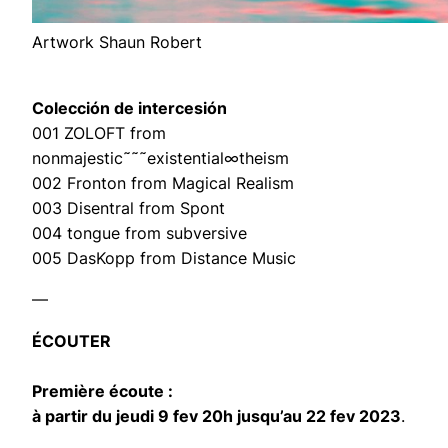
Artwork Shaun Robert
Colección de intercesión
001 ZOLOFT from
nonmajestic˜˜˜existential∞theism
002 Fronton from Magical Realism
003 Disentral from Spont
004 tongue from subversive
005 DasKopp from Distance Music
—
ÉCOUTER
Première écoute :
à partir du jeudi 9 fev 20h jusqu’au 22 fev 2023
.