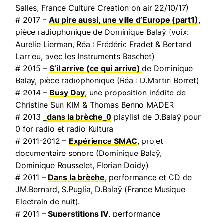
Salles,
France Culture Creation on air
22/10/17)
# 2017 –
Au pire aussi, une ville d’Europe
(part1)
,
pièce radiophonique de Dominique Balaÿ (voix:
Aurélie Lierman, Réa : Frédéric Fradet & Bertand
Larrieu, avec les Instruments Baschet)
# 2015 –
S’il arrive (ce qui arrive)
de Dominique
Balaÿ, pièce radiophonique (Réa : D.Martin Borret)
# 2014 –
Busy Day
, une proposition inédite de
Christine Sun KIM & Thomas Benno MADER
# 2013
_dans la brèche_0
playlist de D.Balaÿ pour
0 for radio et radio Kultura
# 2011-2012 –
Expérience SMAC
, projet
documentaire sonore (Dominique Balaÿ,
Dominique Rousselet, Florian Doidy)
# 2011 –
Dans la brèche
, performance et CD de
JM.Bernard, S.Puglia, D.Balaÿ (
France Musique
Electrain de nuit
).
# 2011 –
Superstitions IV
, performance