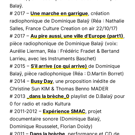
Balaÿ.
# 2017 –
Une marche en garrigue
, création
radiophonique de Dominique Balaÿ (Réa : Nathalie
Salles,
France Culture Creation on air
22/10/17)
# 2017 –
Au pire aussi, une ville d’Europe
(part1)
,
pièce radiophonique de Dominique Balaÿ (voix:
Aurélie Lierman, Réa : Frédéric Fradet & Bertand
Larrieu, avec les Instruments Baschet)
# 2015 –
S’il arrive (ce qui arrive)
de Dominique
Balaÿ, pièce radiophonique (Réa : D.Martin Borret)
# 2014 –
Busy Day
, une proposition inédite de
Christine Sun KIM & Thomas Benno MADER
# 2013
_dans la brèche_0
playlist de D.Balaÿ pour
0 for radio et radio Kultura
# 2011-2012 –
Expérience SMAC
, projet
documentaire sonore (Dominique Balaÿ,
Dominique Rousselet, Florian Doidy)
# 2011 –
Dans la brèche
, performance et CD de