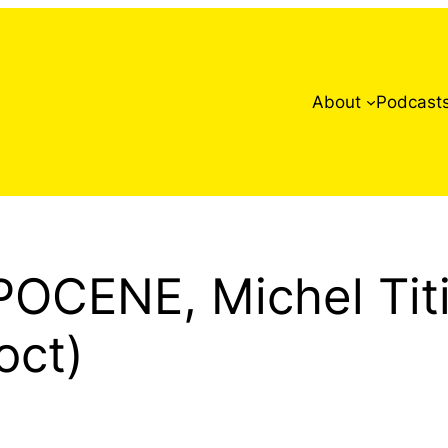
About
Podcast
CENE, Michel Titin
oct)