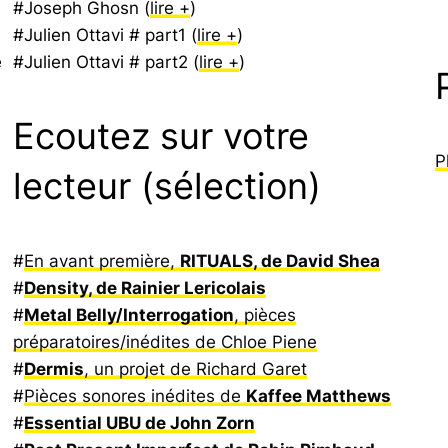
#Joseph Ghosn (
lire +
)
#Julien Ottavi # part1 (
lire +
)
e
#Julien Ottavi # part2 (
lire +
)
Ecoutez sur votre
P
lecteur (sélection)
#
En avant première,
RITUALS, de David Shea
#
Density, de Rainier Lericolais
#
Metal Belly/Interrogation
, pièces
préparatoires/inédites de Chloe Piene
#
Dermis
, un projet de Richard Garet
#
Pièces sonores inédites de
Kaffee Matthews
#
Essential UBU de John Zorn