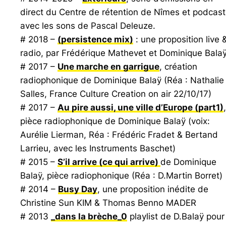
direct du Centre de rétention de Nîmes et podcast
avec les sons de Pascal Deleuze.
# 2018 –
(persistence mix)
: une proposition live 
radio, par Frédérique Mathevet et Dominique Balaÿ
# 2017 –
Une marche en garrigue
, création
radiophonique de Dominique Balaÿ (Réa : Nathalie
Salles,
France Culture Creation on air
22/10/17)
# 2017 –
Au pire aussi, une ville d’Europe
(part1)
,
pièce radiophonique de Dominique Balaÿ (voix:
Aurélie Lierman, Réa : Frédéric Fradet & Bertand
Larrieu, avec les Instruments Baschet)
# 2015 –
S’il arrive (ce qui arrive)
de Dominique
Balaÿ, pièce radiophonique (Réa : D.Martin Borret)
# 2014 –
Busy Day
, une proposition inédite de
Christine Sun KIM & Thomas Benno MADER
# 2013
_dans la brèche_0
playlist de D.Balaÿ pour