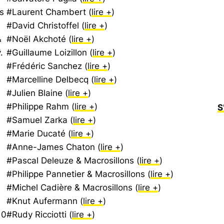
s
#Laurent Chambert (
lire +
)
#David Christoffel (
lire +
)
&
#Noël Akchoté (
lire +
)
.
#Guillaume Loizillon (
lire +
)
#Frédéric Sanchez (
lire +
)
#Marcelline Delbecq (
lire +
)
#Julien Blaine (
lire +
)
#Philippe Rahm (
lire +
)
S
#Samuel Zarka (
lire +
)
#Marie Ducaté (
lire +
)
#Anne-James Chaton (
lire +
)
#Pascal Deleuze & Macrosillons (
lire +
)
#Philippe Pannetier & Macrosillons (
lire +
)
#Michel Cadière & Macrosillons (
lire +
)
#Knut Aufermann (
lire +
)
 0
#Rudy Ricciotti (
lire +
)