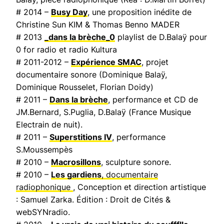
# 2014 –
Busy Day
, une proposition inédite de
Christine Sun KIM & Thomas Benno MADER
# 2013
_dans la brèche_0
playlist de D.Balaÿ pour
0 for radio et radio Kultura
# 2011-2012 –
Expérience SMAC
, projet
documentaire sonore (Dominique Balaÿ,
Dominique Rousselet, Florian Doidy)
# 2011 –
Dans la brèche
, performance et CD de
JM.Bernard, S.Puglia, D.Balaÿ (
France Musique
Electrain de nuit
).
# 2011 –
Superstitions IV
, performance
S.Moussempès
# 2010 –
Macrosillons
, sculpture sonore.
# 2010 –
Les gardiens
, documentaire
radiophonique
, Conception et direction artistique
: Samuel Zarka. Édition : Droit de Cités &
webSYNradio.