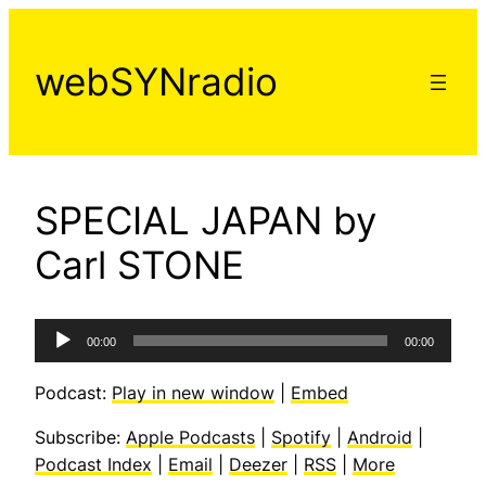
Aller
au
webSYNradio
contenu
SPECIAL JAPAN by
Carl STONE
Lecteur
00:00
00:00
audio
Podcast:
Play in new window
|
Embed
Subscribe:
Apple Podcasts
|
Spotify
|
Android
|
Podcast Index
|
Email
|
Deezer
|
RSS
|
More