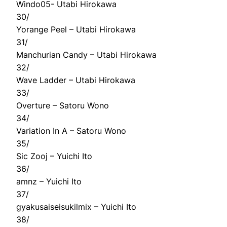
Windo05- Utabi Hirokawa
30/
Yorange Peel – Utabi Hirokawa
31/
Manchurian Candy – Utabi Hirokawa
32/
Wave Ladder – Utabi Hirokawa
33/
Overture – Satoru Wono
34/
Variation In A – Satoru Wono
35/
Sic Zooj – Yuichi Ito
36/
amnz – Yuichi Ito
37/
gyakusaiseisukilmix – Yuichi Ito
38/