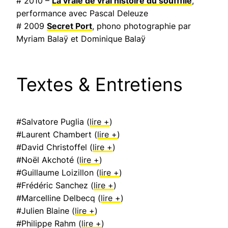
# 2010 –
La vraie de vrai histoire du souffflle
,
performance avec Pascal Deleuze
# 2009
Secret Port
, phono photographie par
Myriam Balaÿ et Dominique Balaÿ
Textes & Entretiens
#Salvatore Puglia (
lire +
)
#Laurent Chambert (
lire +
)
#David Christoffel (
lire +
)
#Noël Akchoté (
lire +
)
#Guillaume Loizillon (
lire +
)
#Frédéric Sanchez (
lire +
)
#Marcelline Delbecq (
lire +
)
#Julien Blaine (
lire +
)
#Philippe Rahm (
lire +
)