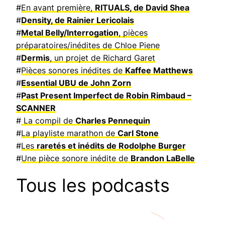
#
En avant première,
RITUALS, de David Shea
#
Density, de Rainier Lericolais
#
Metal Belly/Interrogation
, pièces
préparatoires/inédites de Chloe Piene
#
Dermis
, un projet de Richard Garet
#
Pièces sonores inédites de
Kaffee Matthews
#
Essential UBU de John Zorn
#
Past Present Imperfect de Robin Rimbaud –
SCANNER
#
La compil de
Charles Pennequin
#
La playliste marathon de
Carl Stone
#
Les
raretés et inédits de Rodolphe Burger
#
Une pièce sonore inédite de
Brandon LaBelle
Tous les podcasts