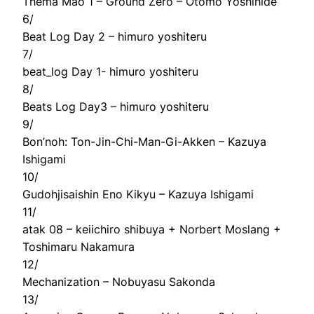
Thema Mao 1 – Ground Zero – Otomo Yoshihide
6/
Beat Log Day 2 – himuro yoshiteru
7/
beat_log Day 1- himuro yoshiteru
8/
Beats Log Day3 – himuro yoshiteru
9/
Bon’noh: Ton-Jin-Chi-Man-Gi-Akken – Kazuya
Ishigami
10/
Gudohjisaishin Eno Kikyu – Kazuya Ishigami
11/
atak 08 – keiichiro shibuya + Norbert Moslang +
Toshimaru Nakamura
12/
Mechanization – Nobuyasu Sakonda
13/