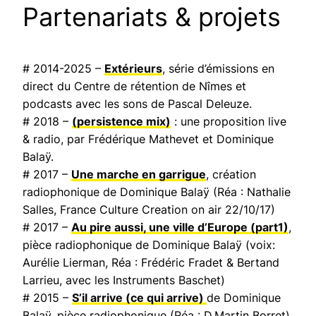
Partenariats & projets
# 2014-2025 –
Extérieurs
, série d’émissions en
direct du Centre de rétention de Nîmes et
podcasts avec les sons de Pascal Deleuze.
# 2018 –
(persistence mix)
: une proposition live
& radio, par Frédérique Mathevet et Dominique
Balaÿ.
# 2017 –
Une marche en garrigue
, création
radiophonique de Dominique Balaÿ (Réa : Nathalie
Salles,
France Culture Creation on air
22/10/17)
# 2017 –
Au pire aussi, une ville d’Europe
(part1)
,
pièce radiophonique de Dominique Balaÿ (voix:
Aurélie Lierman, Réa : Frédéric Fradet & Bertand
Larrieu, avec les Instruments Baschet)
# 2015 –
S’il arrive (ce qui arrive)
de Dominique
Balaÿ, pièce radiophonique (Réa : D.Martin Borret)