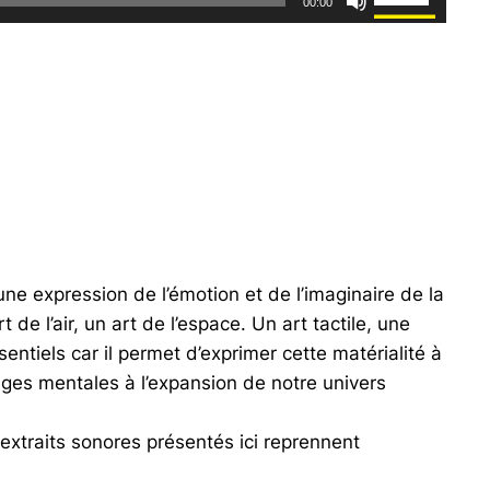
00:00
les
flèches
haut/bas
pour
augmenter
ou
diminuer
le
volume.
une expression de l’émotion et de l’imaginaire de la
 de l’air, un art de l’espace. Un art tactile, une
entiels car il permet d’exprimer cette matérialité à
mages mentales à l’expansion de notre univers
 extraits sonores présentés ici reprennent