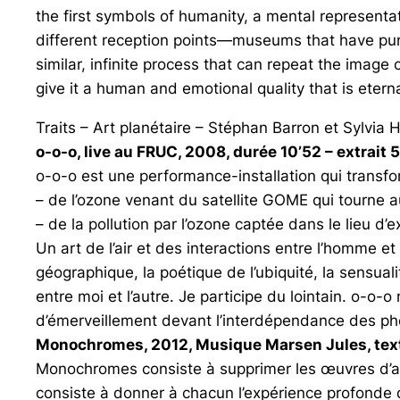
the first symbols of humanity, a mental represent
different reception points—museums that have punct
similar, infinite process that can repeat the image
give it a human and emotional quality that is ete
Traits – Art planétaire – Stéphan Barron et Sylvi
o-o-o, live au FRUC, 2008, durée 10’52 – extrait 5
o-o-o est une performance-installation qui transf
– de l’ozone venant du satellite GOME qui tourne au
– de la pollution par l’ozone captée dans le lieu d’e
Un art de l’air et des interactions entre l’homme 
géographique, la poétique de l’ubiquité, la sensual
entre moi et l’autre. Je participe du lointain. o-
d’émerveillement devant l’interdépendance des phé
Monochromes, 2012, Musique Marsen Jules, texte d
Monochromes consiste à supprimer les œuvres d’art
consiste à donner à chacun l’expérience profonde 