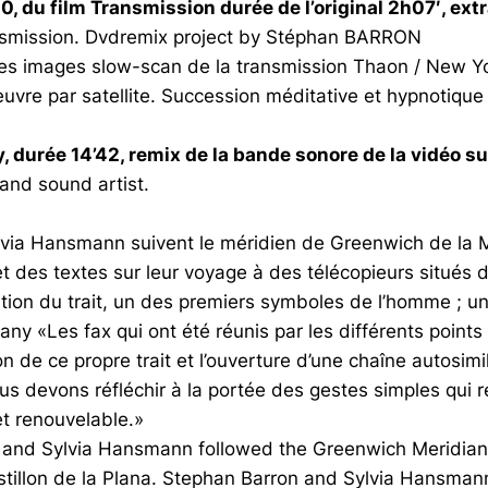
 du film Transmission durée de l’original 2h07′, extra
ansmission. Dvdremix project by Stéphan BARRON
es images slow-scan de la transmission Thaon / New Yo
vre par satellite. Succession méditative et hypnotique
, durée 14’42, remix de la bande sonore de la vidéo sur
and sound artist.
via Hansmann suivent le méridien de Greenwich de la Ma
et des textes sur leur voyage à des télécopieurs situés 
on du trait, un des premiers symboles de l’homme ; une
ny «Les fax qui ont été réunis par les différents points 
n de ce propre trait et l’ouverture d’une chaîne autosimila
nous devons réfléchir à la portée des gestes simples qui
et renouvelable.»
and Sylvia Hansmann followed the Greenwich Meridian b
tillon de la Plana. Stephan Barron and Sylvia Hansmann