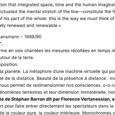
ation that integrated space, time and the human imagina
uated the mental stretch of the line—constitute the frac
 of his part of the whole: this is the way we must think 
rnally renewed and renewable.»
a Hansmann – 1989/90
′.
orme en voix chantées les mesures récoltées en temps ré
tour de la terre.
xposition.
et la planète. La métaphore d’une machine virtuelle qui 
ité de la distance. Beauté de la présence à distance : ma
o-o nous permet de redimensionner nos consciences. o-o-
nomènes terrestres et leur dimension immatérielle, ho
e Stéphan Barron dit par Florence Vertanessian, soph
 pour faire entrer directement les spectateurs dans la 
de la couleur pure, la couleur intérieure. Monochromes 