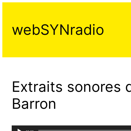
Aller
au
contenu
webSYNradio
Extraits sonores 
Barron
Lecteur