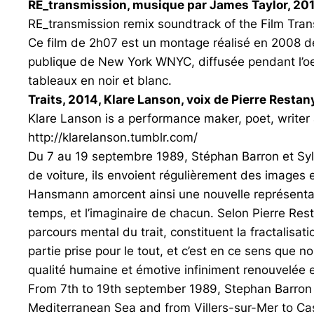
RE_transmission, musique par James Taylor, 2010,
RE_transmission remix soundtrack of the Film Tr
Ce film de 2h07 est un montage réalisé en 2008 d
publique de New York WNYC, diffusée pendant l’oeu
tableaux en noir et blanc.
Traits, 2014, Klare Lanson, voix de Pierre Restany
Klare Lanson is a performance maker, poet, writer 
http://klarelanson.tumblr.com/
Du 7 au 19 septembre 1989, Stéphan Barron et Syl
de voiture, ils envoient régulièrement des images 
Hansmann amorcent ainsi une nouvelle représentati
temps, et l’imaginaire de chacun. Selon Pierre Resta
parcours mental du trait, constituent la fractalisatio
partie prise pour le tout, et c’est en ce sens que 
qualité humaine et émotive infiniment renouvelée 
From 7th to 19th september 1989, Stephan Barron 
Mediterranean Sea and from Villers-sur-Mer to Cas