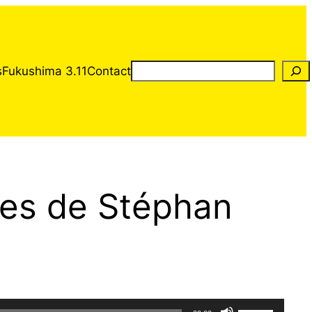
Rechercher
s
Fukushima 3.11
Contact
ques de Stéphan
Utilisez