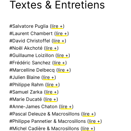
Textes & Entretiens
#Salvatore Puglia (
lire +
)
#Laurent Chambert (
lire +
)
#David Christoffel (
lire +
)
#Noël Akchoté (
lire +
)
#Guillaume Loizillon (
lire +
)
#Frédéric Sanchez (
lire +
)
#Marcelline Delbecq (
lire +
)
#Julien Blaine (
lire +
)
#Philippe Rahm (
lire +
)
#Samuel Zarka (
lire +
)
#Marie Ducaté (
lire +
)
#Anne-James Chaton (
lire +
)
#Pascal Deleuze & Macrosillons (
lire +
)
#Philippe Pannetier & Macrosillons (
lire +
)
#Michel Cadière & Macrosillons (
lire +
)