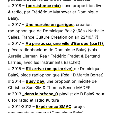
# 2018 –
(persistence mix)
: une proposition live
& radio, par Frédérique Mathevet et Dominique
Balaÿ.
# 2017 –
Une marche en garrigue
, création
radiophonique de Dominique Balaÿ (Réa : Nathalie
Salles,
France Culture Creation on air
22/10/17)
# 2017 –
Au pire aussi, une ville d’Europe
(part1)
,
pièce radiophonique de Dominique Balaÿ (voix:
Aurélie Lierman, Réa : Frédéric Fradet & Bertand
Larrieu, avec les Instruments Baschet)
# 2015 –
S’il arrive (ce qui arrive)
de Dominique
Balaÿ, pièce radiophonique (Réa : D.Martin Borret)
# 2014 –
Busy Day
, une proposition inédite de
Christine Sun KIM & Thomas Benno MADER
# 2013
_dans la brèche_0
playlist de D.Balaÿ pour
0 for radio et radio Kultura
# 2011-2012 –
Expérience SMAC
, projet
documentaire sonore (Dominique Balaÿ,