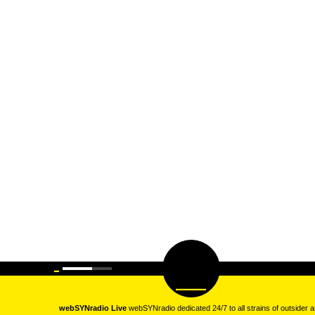
webSYNradio Live
webSYNradio dedicated 24/7 to all strains of outsider a