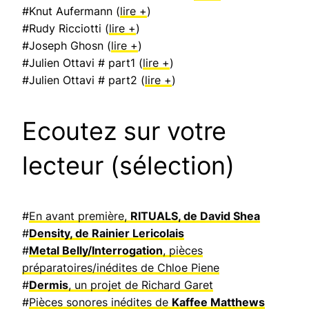
#Knut Aufermann (
lire +
)
#Rudy Ricciotti (
lire +
)
#Joseph Ghosn (
lire +
)
#Julien Ottavi # part1 (
lire +
)
#Julien Ottavi # part2 (
lire +
)
Ecoutez sur votre
lecteur (sélection)
#
En avant première,
RITUALS, de David Shea
#
Density, de Rainier Lericolais
#
Metal Belly/Interrogation
, pièces
préparatoires/inédites de Chloe Piene
#
Dermis
, un projet de Richard Garet
#
Pièces sonores inédites de
Kaffee Matthews