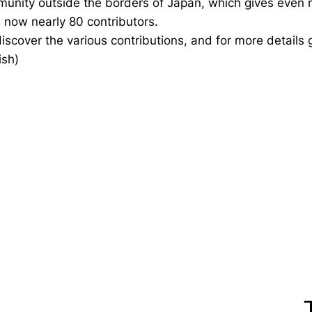
mmunity outside the borders of Japan, which gives even 
s now nearly 80 contributors.
 discover the various contributions, and for more details 
ish)