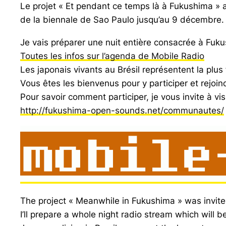
Le projet « Et pendant ce temps là à Fukushima » a
de la biennale de Sao Paulo jusqu’au 9 décembre.
Je vais préparer une nuit entière consacrée à Fuku
Toutes les infos sur l’agenda de Mobile Radio
Les japonais vivants au Brésil représentent la pl
Vous êtes les bienvenus pour y participer et rejoi
Pour savoir comment participer, je vous invite à vis
http://fukushima-open-sounds.net/communautes/
The project « Meanwhile in Fukushima » was invited
I’ll prepare a whole night radio stream which will 