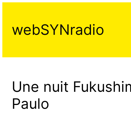
Aller
au
contenu
webSYNradio
Une nuit Fukushi
Paulo