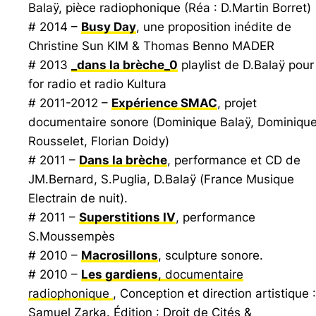
Balaÿ, pièce radiophonique (Réa : D.Martin Borret)
# 2014 –
Busy Day
, une proposition inédite de
Christine Sun KIM & Thomas Benno MADER
# 2013
_dans la brèche_0
playlist de D.Balaÿ pour
for radio et radio Kultura
# 2011-2012 –
Expérience SMAC
, projet
documentaire sonore (Dominique Balaÿ, Dominiqu
Rousselet, Florian Doidy)
# 2011 –
Dans la brèche
, performance et CD de
JM.Bernard, S.Puglia, D.Balaÿ (
France Musique
Electrain de nuit
).
# 2011 –
Superstitions IV
, performance
S.Moussempès
# 2010 –
Macrosillons
, sculpture sonore.
# 2010 –
Les gardiens
, documentaire
radiophonique
, Conception et direction artistique :
Samuel Zarka. Édition : Droit de Cités &