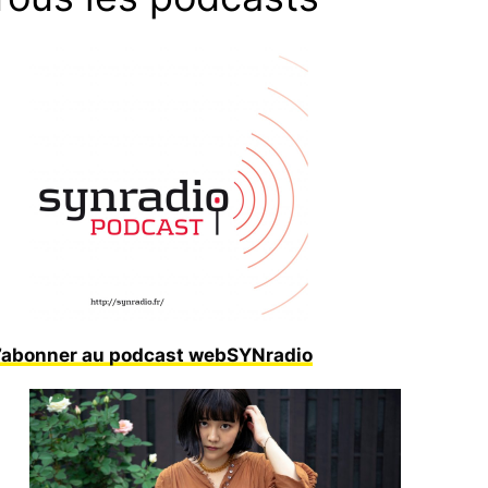
’abonner au podcast webSYNradio