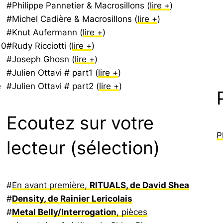
#Philippe Pannetier & Macrosillons (
lire +
)
#Michel Cadière & Macrosillons (
lire +
)
#Knut Aufermann (
lire +
)
 0
#Rudy Ricciotti (
lire +
)
#Joseph Ghosn (
lire +
)
#Julien Ottavi # part1 (
lire +
)
e
#Julien Ottavi # part2 (
lire +
)
Ecoutez sur votre
P
lecteur (sélection)
#
En avant première,
RITUALS, de David Shea
#
Density, de Rainier Lericolais
#
Metal Belly/Interrogation
, pièces