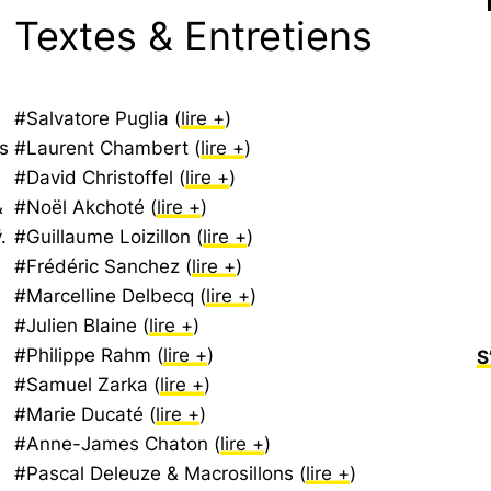
Textes & Entretiens
#Salvatore Puglia (
lire +
)
s
#Laurent Chambert (
lire +
)
#David Christoffel (
lire +
)
&
#Noël Akchoté (
lire +
)
.
#Guillaume Loizillon (
lire +
)
#Frédéric Sanchez (
lire +
)
#Marcelline Delbecq (
lire +
)
#Julien Blaine (
lire +
)
#Philippe Rahm (
lire +
)
S
#Samuel Zarka (
lire +
)
#Marie Ducaté (
lire +
)
#Anne-James Chaton (
lire +
)
#Pascal Deleuze & Macrosillons (
lire +
)