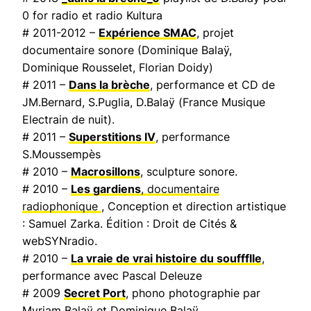
0 for radio et radio Kultura
# 2011-2012 –
Expérience SMAC
, projet
documentaire sonore (Dominique Balaÿ,
Dominique Rousselet, Florian Doidy)
# 2011 –
Dans la brèche
, performance et CD de
JM.Bernard, S.Puglia, D.Balaÿ (
France Musique
Electrain de nuit
).
# 2011 –
Superstitions IV
, performance
S.Moussempès
# 2010 –
Macrosillons
, sculpture sonore.
# 2010 –
Les gardiens
, documentaire
radiophonique
, Conception et direction artistique
: Samuel Zarka. Édition : Droit de Cités &
webSYNradio.
# 2010 –
La vraie de vrai histoire du souffflle
,
performance avec Pascal Deleuze
# 2009
Secret Port
, phono photographie par
Myriam Balaÿ et Dominique Balaÿ