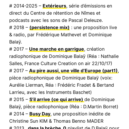
# 2014-2025 –
Extérieurs
, série d’émissions en
direct du Centre de rétention de Nîmes et
podcasts avec les sons de Pascal Deleuze.
# 2018 –
(persistence mix)
: une proposition live
& radio, par Frédérique Mathevet et Dominique
Balaÿ.
# 2017 –
Une marche en garrigue
, création
radiophonique de Dominique Balaÿ (Réa : Nathalie
Salles,
France Culture Creation on air
22/10/17)
# 2017 –
Au pire aussi, une ville d’Europe
(part1)
,
pièce radiophonique de Dominique Balaÿ (voix:
Aurélie Lierman, Réa : Frédéric Fradet & Bertand
Larrieu, avec les Instruments Baschet)
# 2015 –
S’il arrive (ce qui arrive)
de Dominique
Balaÿ, pièce radiophonique (Réa : D.Martin Borret)
# 2014 –
Busy Day
, une proposition inédite de
Christine Sun KIM & Thomas Benno MADER
# 2013
_dans la brèche_0
playlist de D.Balaÿ pour