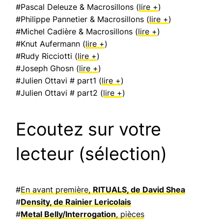
#Pascal Deleuze & Macrosillons (
lire +
)
#Philippe Pannetier & Macrosillons (
lire +
)
#Michel Cadière & Macrosillons (
lire +
)
#Knut Aufermann (
lire +
)
#Rudy Ricciotti (
lire +
)
#Joseph Ghosn (
lire +
)
#Julien Ottavi # part1 (
lire +
)
#Julien Ottavi # part2 (
lire +
)
Ecoutez sur votre
lecteur (sélection)
#
En avant première,
RITUALS, de David Shea
#
Density, de Rainier Lericolais
#
Metal Belly/Interrogation
, pièces