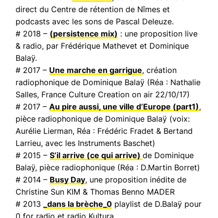
direct du Centre de rétention de Nîmes et
podcasts avec les sons de Pascal Deleuze.
# 2018 –
(persistence mix)
: une proposition live
& radio, par Frédérique Mathevet et Dominique
Balaÿ.
# 2017 –
Une marche en garrigue
, création
radiophonique de Dominique Balaÿ (Réa : Nathalie
Salles,
France Culture Creation on air
22/10/17)
# 2017 –
Au pire aussi, une ville d’Europe
(part1)
,
pièce radiophonique de Dominique Balaÿ (voix:
Aurélie Lierman, Réa : Frédéric Fradet & Bertand
Larrieu, avec les Instruments Baschet)
# 2015 –
S’il arrive (ce qui arrive)
de Dominique
Balaÿ, pièce radiophonique (Réa : D.Martin Borret)
# 2014 –
Busy Day
, une proposition inédite de
Christine Sun KIM & Thomas Benno MADER
# 2013
_dans la brèche_0
playlist de D.Balaÿ pour
0 for radio et radio Kultura