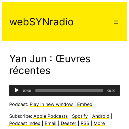
Aller
au
webSYNradio
contenu
Yan Jun : Œuvres
récentes
Lecteur
00:00
00:00
audio
Podcast:
Play in new window
|
Embed
Subscribe:
Apple Podcasts
|
Spotify
|
Android
|
Podcast Index
|
Email
|
Deezer
|
RSS
|
More