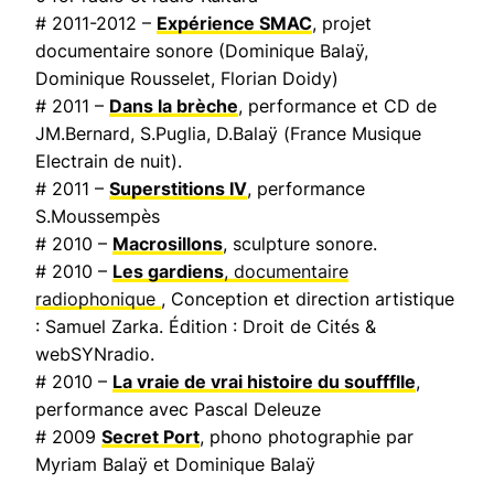
# 2011-2012 –
Expérience SMAC
, projet
documentaire sonore (Dominique Balaÿ,
Dominique Rousselet, Florian Doidy)
# 2011 –
Dans la brèche
, performance et CD de
JM.Bernard, S.Puglia, D.Balaÿ (
France Musique
Electrain de nuit
).
# 2011 –
Superstitions IV
, performance
S.Moussempès
# 2010 –
Macrosillons
, sculpture sonore.
# 2010 –
Les gardiens
, documentaire
radiophonique
, Conception et direction artistique
: Samuel Zarka. Édition : Droit de Cités &
webSYNradio.
# 2010 –
La vraie de vrai histoire du souffflle
,
performance avec Pascal Deleuze
# 2009
Secret Port
, phono photographie par
Myriam Balaÿ et Dominique Balaÿ