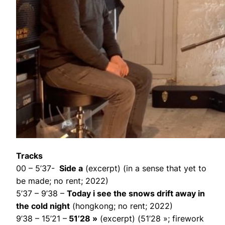
Tracks
00 – 5’37-
Side a
(excerpt) (in a sense that yet to
be made; no rent; 2022)
5’37 – 9’38 –
Today i see the snows drift away in
the cold night
(hongkong; no rent; 2022)
9’38 – 15’21 –
51’28 »
(excerpt) (51’28 »; firework