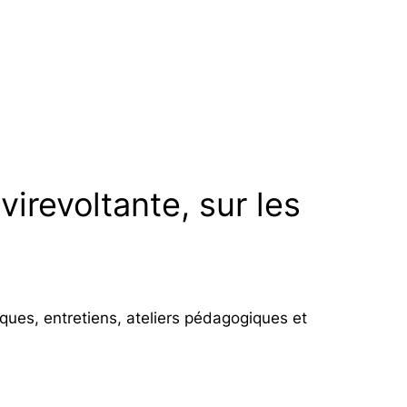
haut/bas
pour
augmenter
ou
diminuer
le
volume.
irevoltante, sur les
ques, entretiens, ateliers pédagogiques et