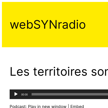
Aller
au
contenu
webSYNradio
Les territoires s
Lecteur
00:00
audio
Podcast:
Play in new window
|
Embed