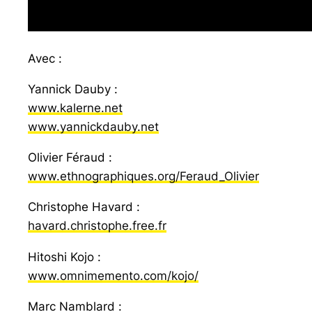
Avec :
Yannick Dauby :
www.kalerne.net
www.yannickdauby.net
Olivier Féraud :
www.ethnographiques.org/Feraud_Olivier
Christophe Havard :
havard.christophe.free.fr
Hitoshi Kojo :
www.omnimemento.com/kojo/
Marc Namblard :