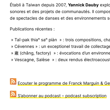
Établi à Taiwan depuis 2007,
Yannick Dauby
explo
sonores et des projets de communautés. Il compos
de spectacles de danses et des environnements sono
Publications récentes :
» Taî-pak thiaⁿ saⁿ piàn » : trois compositions, c
» Cévennes » : un exceptionel travail de collectag
» 廠 (chǎng, factory) » : évocations d’un environn
» Vescagne, Salèse » : deux rendus électroacous
Ecouter le programme de Franck Marguin & Geo
S’abonner au podcast – podcast subscription