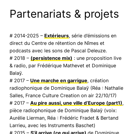
Partenariats & projets
# 2014-2025 –
Extérieurs
, série d’émissions en
direct du Centre de rétention de Nîmes et
podcasts avec les sons de Pascal Deleuze.
# 2018 –
(persistence mix)
: une proposition live
& radio, par Frédérique Mathevet et Dominique
Balaÿ.
# 2017 –
Une marche en garrigue
, création
radiophonique de Dominique Balaÿ (Réa : Nathalie
Salles,
France Culture Creation on air
22/10/17)
# 2017 –
Au pire aussi, une ville d’Europe
(part1)
,
pièce radiophonique de Dominique Balaÿ (voix:
Aurélie Lierman, Réa : Frédéric Fradet & Bertand
Larrieu, avec les Instruments Baschet)
# 2015 –
S’il arrive (ce qui arrive)
de Dominique