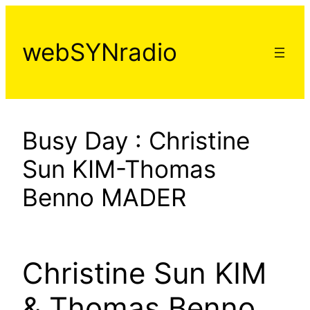
Aller
au
webSYNradio
contenu
Busy Day : Christine
Sun KIM-Thomas
Benno MADER
Christine Sun KIM
& Thomas Benno