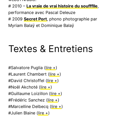
# 2010 –
La vraie de vrai histoire du souffflle
,
performance avec Pascal Deleuze
# 2009
Secret Port
, phono photographie par
Myriam Balaÿ et Dominique Balaÿ
Textes & Entretiens
#Salvatore Puglia (
lire +
)
#Laurent Chambert (
lire +
)
#David Christoffel (
lire +
)
#Noël Akchoté (
lire +
)
#Guillaume Loizillon (
lire +
)
#Frédéric Sanchez (
lire +
)
#Marcelline Delbecq (
lire +
)
#Julien Blaine (
lire +
)