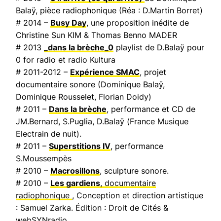
Balaÿ, pièce radiophonique (Réa : D.Martin Borret)
# 2014 –
Busy Day
, une proposition inédite de
Christine Sun KIM & Thomas Benno MADER
# 2013
_dans la brèche_0
playlist de D.Balaÿ pour
0 for radio et radio Kultura
# 2011-2012 –
Expérience SMAC
, projet
documentaire sonore (Dominique Balaÿ,
Dominique Rousselet, Florian Doidy)
# 2011 –
Dans la brèche
, performance et CD de
JM.Bernard, S.Puglia, D.Balaÿ (
France Musique
Electrain de nuit
).
# 2011 –
Superstitions IV
, performance
S.Moussempès
# 2010 –
Macrosillons
, sculpture sonore.
# 2010 –
Les gardiens
, documentaire
radiophonique
, Conception et direction artistique
: Samuel Zarka. Édition : Droit de Cités &
webSYNradio.