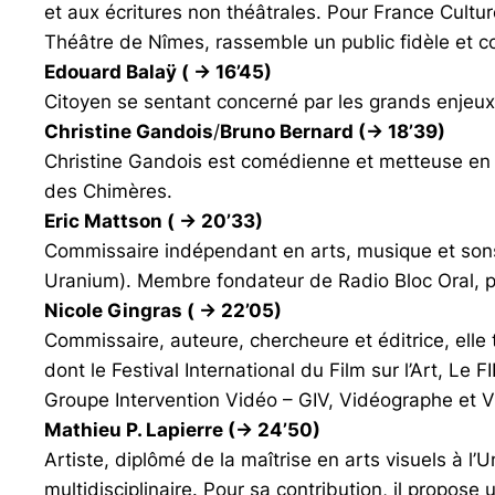
et aux écritures non théâtrales. Pour
France Cultur
Théâtre de Nîmes, rassemble un public fidèle et c
Edouard Balaÿ ( -> 16’45)
Citoyen se sentant concerné par les grands enjeux d
Christine Gandois
/
Bruno Bernard (-> 18’39)
Christine Gandois est comédienne et metteuse en
des Chimères.
Eric Mattson ( -> 20’33)
Commissaire indépendant en arts, musique et sons
Uranium). Membre fondateur de Radio Bloc Oral, pa
Nicole Gingras ( -> 22’05)
Commissaire, auteure, chercheure et éditrice, elle 
dont le Festival International du Film sur l’Art, Le
Groupe Intervention Vidéo – GIV, Vidéographe et V
Mathieu P. Lapierre (-> 24’50)
Artiste, diplômé de la maîtrise en arts visuels à l’U
multidisciplinaire. Pour sa contribution, il propose