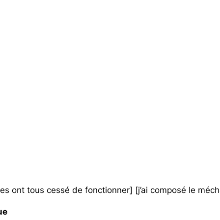
res ont tous cessé de fonctionner] [j’ai composé le méc
ue