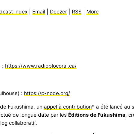
dcast Index
|
Email
|
Deezer
|
RSS
|
More
) :
https://www.radioblocoral.ca/
ulhouse) :
https://p-node.org/
e de Fukushima, un
appel à contribution
* a été lancé au 
ectué de longue date par les
Éditions de Fukushima
, c
og collaboratif.