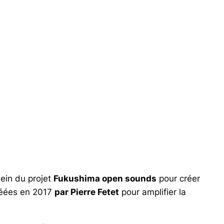
haut/bas
pour
augmenter
ou
diminuer
le
volume.
sein du projet
Fukushima open sounds
pour créer
réées en 2017
par Pierre Fetet
pour amplifier la