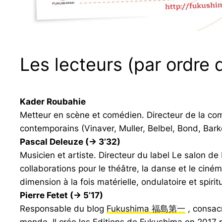
Les lecteurs (par ordre 
Kader Roubahie
Metteur en scène et comédien. Directeur de la com
contemporains (Vinaver, Muller, Belbel, Bond, Bar
Pascal Deleuze (-> 3’32)
Musicien et artiste. Directeur du label Le salon d
collaborations pour le théâtre, la danse et le cinéma
dimension à la fois matérielle, ondulatoire et spirit
Pierre Fetet (-> 5’17)
Responsable du blog
Fukushima 福島第一
, consac
monde. Il crée les Editions de Fukushima en 2017 po