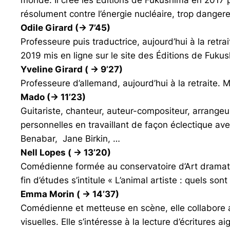
résolument contre l’énergie nucléaire, trop danger
Odile Girard (-> 7’45)
Professeure puis traductrice, aujourd’hui à la retr
2019 mis en ligne sur le site des Éditions de Fuku
Yveline Girard ( -> 9’27)
Professeure d’allemand, aujourd’hui à la retraite. 
Mado (-> 11’23)
Guitariste, chanteur, auteur-compositeur, arrangeur
personnelles en travaillant de façon éclectique ave
Benabar, Jane Birkin, …
Nell Lopes ( -> 13’20)
Comédienne formée au conservatoire d’Art dramatiq
fin d’études s’intitule « L’animal artiste : quels sont
Emma Morin ( -> 14’37)
Comédienne et metteuse en scène, elle collabore a
visuelles. Elle s’intéresse à la lecture d’écritures 