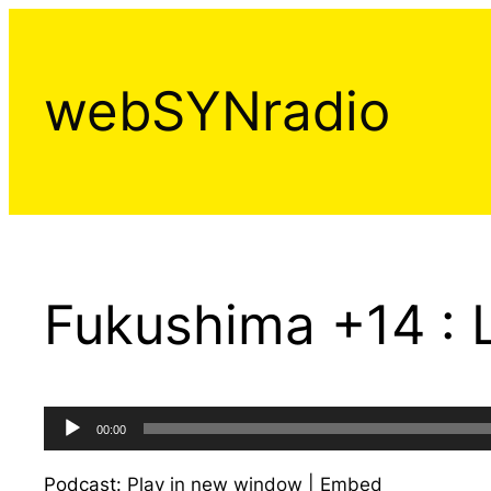
Aller
au
contenu
webSYNradio
Fukushima +14 : L
Lecteur
00:00
audio
Podcast:
Play in new window
|
Embed