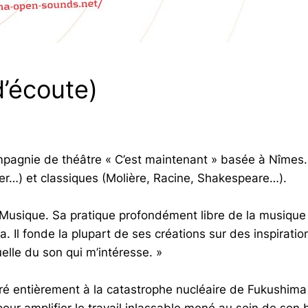
d’écoute)
pagnie de théâtre « C’est maintenant » basée à Nîmes. S
ker…) et classiques (Molière, Racine, Shakespeare…).
e Musique. Sa pratique profondément libre de la musique
. Il fonde la plupart de ses créations sur des inspiration
uelle du son qui m’intéresse. »
ré entièrement à la catastrophe nucléaire de Fukushima 
ur amplifier le travail inlassable mené au sein de son bl