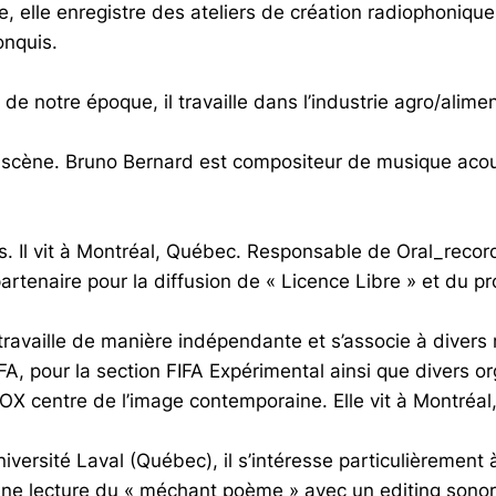
e
, elle enregistre des ateliers de création radiophoniqu
onquis.
e notre époque, il travaille dans l’industrie agro/alimen
 scène. Bruno Bernard est compositeur de musique aco
. Il vit à Montréal, Québec. Responsable de Oral_recor
rtenaire pour la diffusion de « Licence Libre » et du 
travaille de manière indépendante et s’associe à divers m
 FIFA, pour la section FIFA Expérimental ainsi que divers
OX centre de l’image contemporaine. Elle vit à Montréal
niversité Laval (Québec), il s’intéresse particulièrement à
 une lecture du « méchant poème » avec un editing sonore 