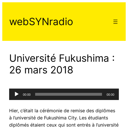
Aller
au
webSYNradio
contenu
Université Fukushima :
26 mars 2018
Lecteur
00:00
00:00
audio
Hier, c’était la cérémonie de remise des diplômes
à l’université de Fukushima City. Les étudiants
diplômés étaient ceux qui sont entrés à l’université