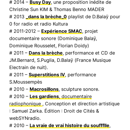
# 2014 –
Busy Day
, une proposition inédite de
Christine Sun KIM & Thomas Benno MADER
# 2013
_dans la brèche_0
playlist de D.Balaÿ pour
0 for radio et radio Kultura
# 2011-2012 –
Expérience SMAC
, projet
documentaire sonore (Dominique Balaÿ,
Dominique Rousselet, Florian Doidy)
# 2011 –
Dans la brèche
, performance et CD de
JM.Bernard, S.Puglia, D.Balaÿ (
France Musique
Electrain de nuit
).
# 2011 –
Superstitions IV
, performance
S.Moussempès
# 2010 –
Macrosillons
, sculpture sonore.
# 2010 –
Les gardiens
, documentaire
radiophonique
, Conception et direction artistique
: Samuel Zarka. Édition : Droit de Cités &
webSYNradio.
# 2010 –
La vraie de vrai histoire du souffflle
,