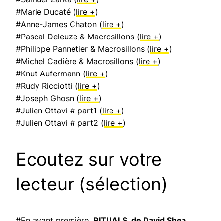
#Marie Ducaté (
lire +
)
#Anne-James Chaton (
lire +
)
#Pascal Deleuze & Macrosillons (
lire +
)
#Philippe Pannetier & Macrosillons (
lire +
)
#Michel Cadière & Macrosillons (
lire +
)
#Knut Aufermann (
lire +
)
#Rudy Ricciotti (
lire +
)
#Joseph Ghosn (
lire +
)
#Julien Ottavi # part1 (
lire +
)
#Julien Ottavi # part2 (
lire +
)
Ecoutez sur votre
lecteur (sélection)
#
En avant première,
RITUALS, de David Shea