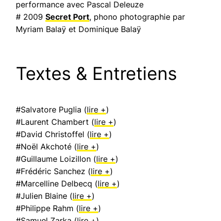
performance avec Pascal Deleuze
# 2009
Secret Port
, phono photographie par
Myriam Balaÿ et Dominique Balaÿ
Textes & Entretiens
#Salvatore Puglia (
lire +
)
#Laurent Chambert (
lire +
)
#David Christoffel (
lire +
)
#Noël Akchoté (
lire +
)
#Guillaume Loizillon (
lire +
)
#Frédéric Sanchez (
lire +
)
#Marcelline Delbecq (
lire +
)
#Julien Blaine (
lire +
)
#Philippe Rahm (
lire +
)
#Samuel Zarka (
lire +
)