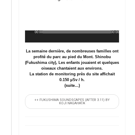
00:00
00:00
Lecteur
audio
La semaine dernière, de nombreuses familles ont
profité du parc au pied du Mont. Shinobu
(Fukushima city), Les enfants jouaient et quelques
oiseaux chantaient aux environs.
La station de monitoring près du site affichait
0.150 μSv / h.
(suite…)
++ FUKUSHIMA SOUNDSCAPES (AFTER 3.11) BY
KOJI NAGAHATA