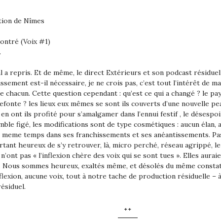
tion de Nîmes
Contré (Voix #1)
.
l a repris. Et de même, le direct Extérieurs et son podcast résidue
sement est-il nécessaire, je ne crois pas, c’est tout l’intérêt de mai
de chacun. Cette question cependant : qu’est ce qui a changé ? le pa
refonte ? les lieux eux mêmes se sont ils couverts d’une nouvelle pea
 ont ils profité pour s’amalgamer dans l’ennui festif , le désespoi
mble figé, les modifications sont de type cosmétiques : aucun élan,
e meme temps dans ses franchissements et ses anéantissements. Pas
rtant heureux de s’y retrouver, là, micro perché, réseau agrippé, 
’ont pas « l’inflexion chère des voix qui se sont tues ». Elles auraie
Nous sommes heureux, exaltés même, et désolés du même constat : po
flexion, aucune voix, tout à notre tache de production résiduelle 
ésiduel.
++