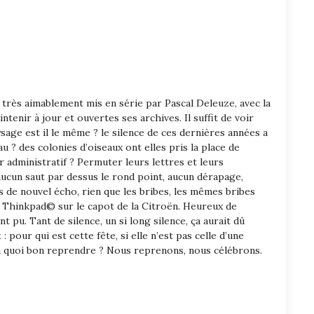
l très aimablement mis en série par Pascal Deleuze, avec la
ntenir à jour et ouvertes ses archives. Il suffit de voir
ysage est il le même ? le silence de ces dernières années a
u ? des colonies d’oiseaux ont elles pris la place de
r administratif ? Permuter leurs lettres et leurs
 aucun saut par dessus le rond point, aucun dérapage,
 de nouvel écho, rien que les bribes, les mêmes bribes
le Thinkpad© sur le capot de la Citroën. Heureux de
nt pu. Tant de silence, un si long silence, ça aurait dû
ur qui est cette fête, si elle n’est pas celle d’une
– à quoi bon reprendre ? Nous reprenons, nous célébrons.