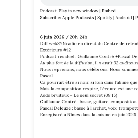
Podcast:
Play in new window
|
Embed
Subscribe:
Apple Podcasts
|
Spotify
|
Android
|
P
6 juin 2026 /
20h-24h
Diff webSYNradio en direct du Centre de réten
Extérieurs #12
Podcast résiduel : Guillaume Contré +Pascal De
Au plus fort de la diffusion, il y avait 32 auditeurs
Nous reprenons, nous célébrons. Nous sommes en
Pascal.
Ca pourrait être si noir, si loin dans l’abîme que
Mais la composition respire, l’écoute est une res
Aède bruiteux – Le seul secret (08’15)
Guillaume Contré : basse, guitare, compositio
Pascal Deleuze : basse à l’archet, voix, trompet
Enregistré à Nîmes dans la cuisine en juin 2026