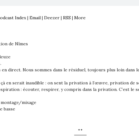
odcast Index
|
Email
|
Deezer
|
RSS
|
More
tion de Nîmes
leuze
.
 direct. Nous sommes dans le résiduel, toujours plus loin dans le
 çà en serait inaudible : on sent la privation à l’œuvre, privation de 
piration : écouter, respirer, y compris dans la privation. C’est le se
n, montage/mixage
te basse
++