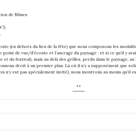
tion de Nîmes
#7)
.
coute (en dehors du lieu de la fête) que nous composons les modalit
 point de vue/d’écoute et l’ancrage du paysage : et si ce qu’il y ava
t du festival), mais au delà des grilles, perdu dans le paysage, au
donnons droit à un premier plan. Là où il n’y a supposément que solit
on n’y est pas spécialement invité), nous montrons au moins qu’il es
++