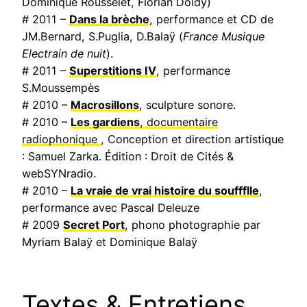
Dominique Rousselet, Florian Doidy)
# 2011 –
Dans la brèche
, performance et CD de
JM.Bernard, S.Puglia, D.Balaÿ (
France Musique
Electrain de nuit
).
# 2011 –
Superstitions IV
, performance
S.Moussempès
# 2010 –
Macrosillons
, sculpture sonore.
# 2010 –
Les gardiens
, documentaire
radiophonique
, Conception et direction artistique
: Samuel Zarka. Édition : Droit de Cités &
webSYNradio.
# 2010 –
La vraie de vrai histoire du souffflle
,
performance avec Pascal Deleuze
# 2009
Secret Port
, phono photographie par
Myriam Balaÿ et Dominique Balaÿ
Textes & Entretiens