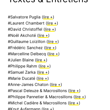
#Salvatore Puglia (
lire +
)
#Laurent Chambert (
lire +
)
#David Christoffel (
lire +
)
#Noël Akchoté (
lire +
)
#Guillaume Loizillon (
lire +
)
#Frédéric Sanchez (
lire +
)
#Marcelline Delbecq (
lire +
)
#Julien Blaine (
lire +
)
#Philippe Rahm (
lire +
)
#Samuel Zarka (
lire +
)
#Marie Ducaté (
lire +
)
#Anne-James Chaton (
lire +
)
#Pascal Deleuze & Macrosillons (
lire +
)
#Philippe Pannetier & Macrosillons (
lire +
)
#Michel Cadière & Macrosillons (
lire +
)
#Knut Aufermann (
lire +
)