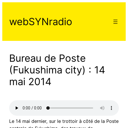
Aller
au
webSYNradio
contenu
Bureau de Poste
(Fukushima city) : 14
mai 2014
Le 14 mai dernier, sur le trottoir à côté de la Poste