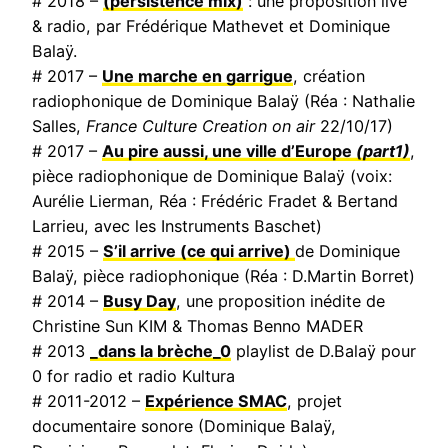
# 2018 –
(persistence mix)
: une proposition live
& radio, par Frédérique Mathevet et Dominique
Balaÿ.
# 2017 –
Une marche en garrigue
, création
radiophonique de Dominique Balaÿ (Réa : Nathalie
Salles,
France Culture Creation on air
22/10/17)
# 2017 –
Au pire aussi, une ville d’Europe
(part1)
,
pièce radiophonique de Dominique Balaÿ (voix:
Aurélie Lierman, Réa : Frédéric Fradet & Bertand
Larrieu, avec les Instruments Baschet)
# 2015 –
S’il arrive (ce qui arrive)
de Dominique
Balaÿ, pièce radiophonique (Réa : D.Martin Borret)
# 2014 –
Busy Day
, une proposition inédite de
Christine Sun KIM & Thomas Benno MADER
# 2013
_dans la brèche_0
playlist de D.Balaÿ pour
0 for radio et radio Kultura
# 2011-2012 –
Expérience SMAC
, projet
documentaire sonore (Dominique Balaÿ,