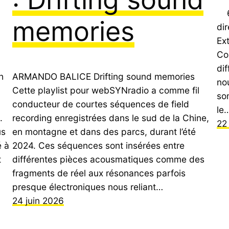
6 
memories
di
Ex
Co
dif
h
ARMANDO BALICE Drifting sound memories
no
Cette playlist pour webSYNradio a comme fil
so
conducteur de courtes séquences de field
le
.
recording enregistrées dans le sud de la Chine,
22
us
en montagne et dans des parcs, durant l’été
é à
2024. Ces séquences sont insérées entre
t
différentes pièces acousmatiques comme des
fragments de réel aux résonances parfois
presque électroniques nous reliant…
24 juin 2026