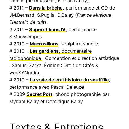
Dominique Rousselet, Florian Doidy)
# 2011 –
Dans la brèche
, performance et CD de
JM.Bernard, S.Puglia, D.Balaÿ (
France Musique
Electrain de nuit
).
# 2011 –
Superstitions IV
, performance
S.Moussempès
# 2010 –
Macrosillons
, sculpture sonore.
# 2010 –
Les gardiens
, documentaire
radiophonique
, Conception et direction artistique
: Samuel Zarka. Édition : Droit de Cités &
webSYNradio.
# 2010 –
La vraie de vrai histoire du souffflle
,
performance avec Pascal Deleuze
# 2009
Secret Port
, phono photographie par
Myriam Balaÿ et Dominique Balaÿ
Textes & Entretiens