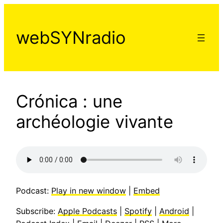
Aller
au
webSYNradio
contenu
Crónica : une
archéologie vivante
Podcast:
Play in new window
|
Embed
Subscribe:
Apple Podcasts
|
Spotify
|
Android
|