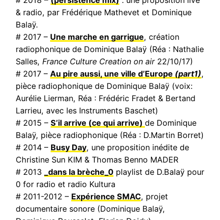
& radio, par Frédérique Mathevet et Dominique
Balaÿ.
# 2017 –
Une marche en garrigue
, création
radiophonique de Dominique Balaÿ (Réa : Nathalie
Salles,
France Culture Creation on air
22/10/17)
# 2017 –
Au pire aussi, une ville d’Europe
(part1)
,
pièce radiophonique de Dominique Balaÿ (voix:
Aurélie Lierman, Réa : Frédéric Fradet & Bertand
Larrieu, avec les Instruments Baschet)
# 2015 –
S’il arrive (ce qui arrive)
de Dominique
Balaÿ, pièce radiophonique (Réa : D.Martin Borret)
# 2014 –
Busy Day
, une proposition inédite de
Christine Sun KIM & Thomas Benno MADER
# 2013
_dans la brèche_0
playlist de D.Balaÿ pour
0 for radio et radio Kultura
# 2011-2012 –
Expérience SMAC
, projet
documentaire sonore (Dominique Balaÿ,