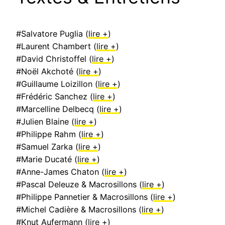
#Salvatore Puglia (
lire +
)
#Laurent Chambert (
lire +
)
#David Christoffel (
lire +
)
#Noël Akchoté (
lire +
)
#Guillaume Loizillon (
lire +
)
#Frédéric Sanchez (
lire +
)
#Marcelline Delbecq (
lire +
)
#Julien Blaine (
lire +
)
#Philippe Rahm (
lire +
)
#Samuel Zarka (
lire +
)
#Marie Ducaté (
lire +
)
#Anne-James Chaton (
lire +
)
#Pascal Deleuze & Macrosillons (
lire +
)
#Philippe Pannetier & Macrosillons (
lire +
)
#Michel Cadière & Macrosillons (
lire +
)
#Knut Aufermann (
lire +
)