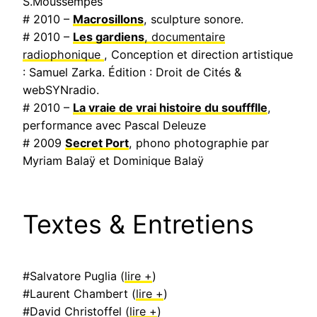
S.Moussempès
# 2010 –
Macrosillons
, sculpture sonore.
# 2010 –
Les gardiens
, documentaire
radiophonique
, Conception et direction artistique
: Samuel Zarka. Édition : Droit de Cités &
webSYNradio.
# 2010 –
La vraie de vrai histoire du souffflle
,
performance avec Pascal Deleuze
# 2009
Secret Port
, phono photographie par
Myriam Balaÿ et Dominique Balaÿ
Textes & Entretiens
#Salvatore Puglia (
lire +
)
#Laurent Chambert (
lire +
)
#David Christoffel (
lire +
)