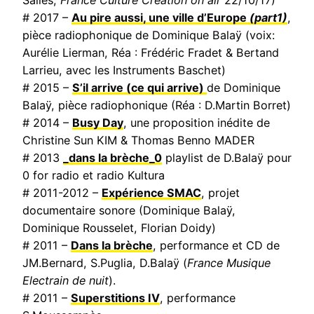
Salles,
France Culture Creation on air
22/10/17)
# 2017 –
Au pire aussi, une ville d’Europe
(part1)
,
pièce radiophonique de Dominique Balaÿ (voix:
Aurélie Lierman, Réa : Frédéric Fradet & Bertand
Larrieu, avec les Instruments Baschet)
# 2015 –
S’il arrive (ce qui arrive)
de Dominique
Balaÿ, pièce radiophonique (Réa : D.Martin Borret)
# 2014 –
Busy Day
, une proposition inédite de
Christine Sun KIM & Thomas Benno MADER
# 2013
_dans la brèche_0
playlist de D.Balaÿ pour
0 for radio et radio Kultura
# 2011-2012 –
Expérience SMAC
, projet
documentaire sonore (Dominique Balaÿ,
Dominique Rousselet, Florian Doidy)
# 2011 –
Dans la brèche
, performance et CD de
JM.Bernard, S.Puglia, D.Balaÿ (
France Musique
Electrain de nuit
).
# 2011 –
Superstitions IV
, performance