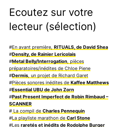
Ecoutez sur votre
lecteur (sélection)
#
En avant première,
RITUALS, de David Shea
#
Density, de Rainier Lericolais
#
Metal Belly/Interrogation
, pièces
préparatoires/inédites de Chloe Piene
#
Dermis
, un projet de Richard Garet
#
Pièces sonores inédites de
Kaffee Matthews
#
Essential UBU de John Zorn
#
Past Present Imperfect de Robin Rimbaud –
SCANNER
#
La compil de
Charles Pennequin
#
La playliste marathon de
Carl Stone
#
Les
raretés et inédits de Rodolphe Burger