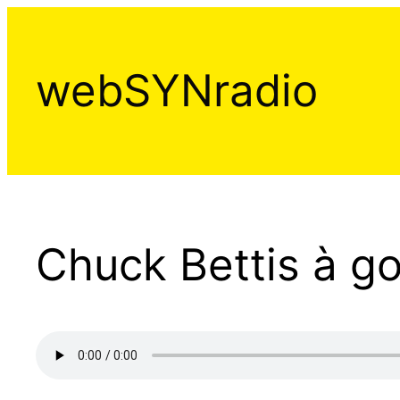
Aller
au
contenu
webSYNradio
Chuck Bettis à g