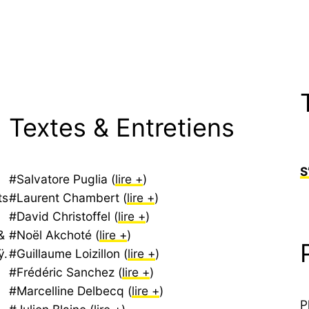
Textes & Entretiens
S
#Salvatore Puglia (
lire +
)
ts
#Laurent Chambert (
lire +
)
#David Christoffel (
lire +
)
&
#Noël Akchoté (
lire +
)
ÿ.
#Guillaume Loizillon (
lire +
)
#Frédéric Sanchez (
lire +
)
#Marcelline Delbecq (
lire +
)
P