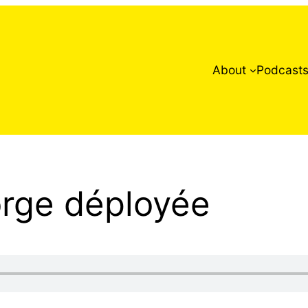
About
Podcast
orge déployée