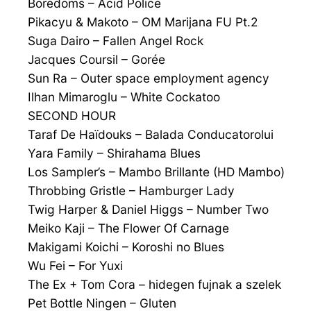
Boredoms – Acid Police
Pikacyu & Makoto – OM Marijana FU Pt.2
Suga Dairo – Fallen Angel Rock
Jacques Coursil – Gorée
Sun Ra – Outer space employment agency
Ilhan Mimaroglu – White Cockatoo
SECOND HOUR
Taraf De Haïdouks – Balada Conducatorolui
Yara Family – Shirahama Blues
Los Sampler’s – Mambo Brillante (HD Mambo)
Throbbing Gristle – Hamburger Lady
Twig Harper & Daniel Higgs – Number Two
Meiko Kaji – The Flower Of Carnage
Makigami Koichi – Koroshi no Blues
Wu Fei – For Yuxi
The Ex + Tom Cora – hidegen fujnak a szelek
Pet Bottle Ningen – Gluten