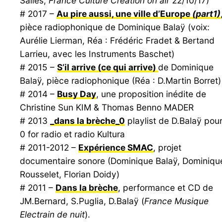
Salles,
France Culture Creation on air
22/10/17)
# 2017 –
Au pire aussi, une ville d’Europe
(part1)
pièce radiophonique de Dominique Balaÿ (voix:
Aurélie Lierman, Réa : Frédéric Fradet & Bertand
Larrieu, avec les Instruments Baschet)
# 2015 –
S’il arrive (ce qui arrive)
de Dominique
Balaÿ, pièce radiophonique (Réa : D.Martin Borret)
# 2014 –
Busy Day
, une proposition inédite de
Christine Sun KIM & Thomas Benno MADER
# 2013
_dans la brèche_0
playlist de D.Balaÿ pou
0 for radio et radio Kultura
# 2011-2012 –
Expérience SMAC
, projet
documentaire sonore (Dominique Balaÿ, Dominiqu
Rousselet, Florian Doidy)
# 2011 –
Dans la brèche
, performance et CD de
JM.Bernard, S.Puglia, D.Balaÿ (
France Musique
Electrain de nuit
).