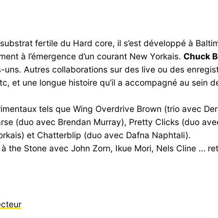
 substrat fertile du Hard core, il s’est développé à Ba
lement à l’émergence d’un courant New Yorkais.
Chuck B
uns. Autres collaborations sur des live ou des enregi
tc, et une longue histoire qu’il a accompagné au sein 
périmentaux tels que Wing Overdrive Brown (trio avec De
oarse (duo avec Brendan Murray), Pretty Clicks (duo av
kais) et Chatterblip (duo avec Dafna Naphtali).
a! à the Stone avec John Zorn, Ikue Mori, Nels Cline … 
ecteur