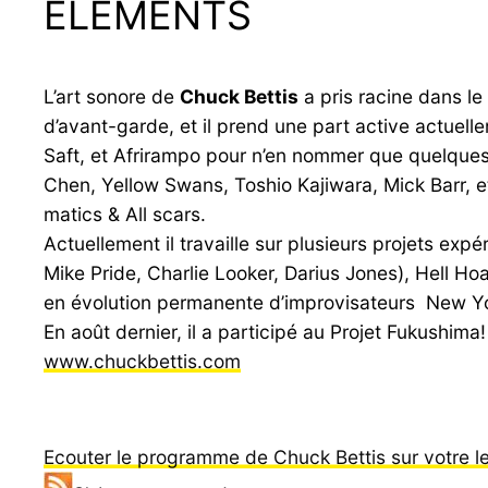
ELEMENTS
L’art sonore de
Chuck Bettis
a pris racine dans le
d’avant-garde, et il prend une part active actuel
Saft, et Afrirampo pour n’en nommer que quelques-
Chen, Yellow Swans, Toshio Kajiwara, Mick Barr, e
matics & All scars.
Actuellement il travaille sur plusieurs projets ex
Mike Pride, Charlie Looker, Darius Jones), Hell H
en évolution permanente d’improvisateurs New Yor
En août dernier, il a participé au Projet Fukushim
www.chuckbettis.com
Ecouter le programme de Chuck Bettis sur votre l