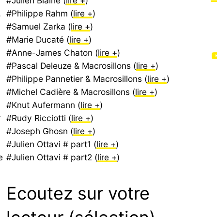
#Julien Blaine (
lire +
)
,
#Philippe Rahm (
lire +
)
#Samuel Zarka (
lire +
)
#Marie Ducaté (
lire +
)
#Anne-James Chaton (
lire +
)
YouTube
#Pascal Deleuze & Macrosillons (
lire +
)
#Philippe Pannetier & Macrosillons (
lire +
)
#Michel Cadière & Macrosillons (
lire +
)
#Knut Aufermann (
lire +
)
r
#Rudy Ricciotti (
lire +
)
#Joseph Ghosn (
lire +
)
#Julien Ottavi # part1 (
lire +
)
e
#Julien Ottavi # part2 (
lire +
)
Ecoutez sur votre