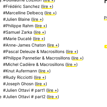
#Frédéric Sanchez (
lire +
)
#Marcelline Delbecq (
lire +
)
P
#Julien Blaine (
lire +
)
,
#Philippe Rahm (
lire +
)
#Samuel Zarka (
lire +
)
#Marie Ducaté (
lire +
)
#Anne-James Chaton (
lire +
)
YouTube
#Pascal Deleuze & Macrosillons (
lire +
)
#Philippe Pannetier & Macrosillons (
lire +
)
#Michel Cadière & Macrosillons (
lire +
)
#Knut Aufermann (
lire +
)
r
#Rudy Ricciotti (
lire +
)
#Joseph Ghosn (
lire +
)
#Julien Ottavi # part1 (
lire +
)
e
#Julien Ottavi # part2 (
lire +
)