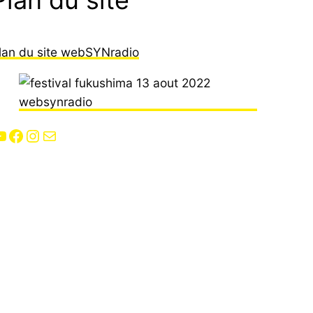
lan du site webSYNradio
Facebook
Instagram
E-mail