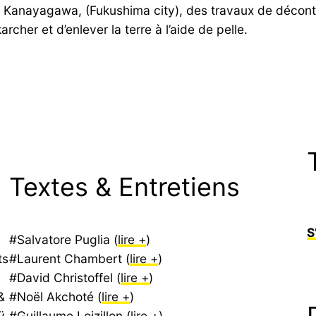
 de Kanayagawa, (Fukushima city), des travaux de déconta
rcher et d’enlever la terre à l’aide de pelle.
Textes & Entretiens
S
#Salvatore Puglia (
lire +
)
ts
#Laurent Chambert (
lire +
)
#David Christoffel (
lire +
)
&
#Noël Akchoté (
lire +
)
ÿ.
#Guillaume Loizillon (
lire +
)