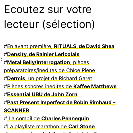
Ecoutez sur votre
lecteur (sélection)
#
En avant première,
RITUALS, de David Shea
#
Density, de Rainier Lericolais
:
#
Metal Belly/Interrogation
, pièces
préparatoires/inédites de Chloe Piene
#
Dermis
, un projet de Richard Garet
#
Pièces sonores inédites de
Kaffee Matthews
#
Essential UBU de John Zorn
#
Past Present Imperfect de Robin Rimbaud –
SCANNER
#
La compil de
Charles Pennequin
#
La playliste marathon de
Carl Stone