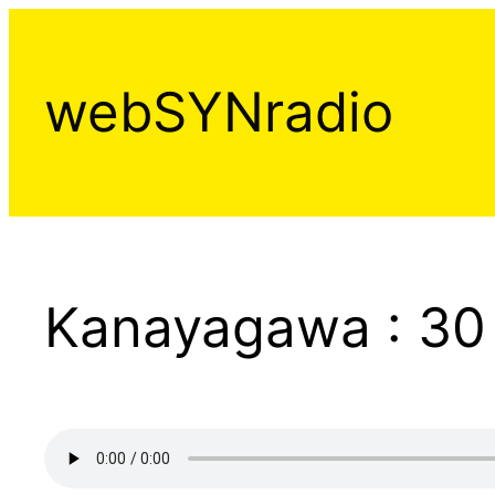
Aller
au
contenu
webSYNradio
Kanayagawa : 30 j