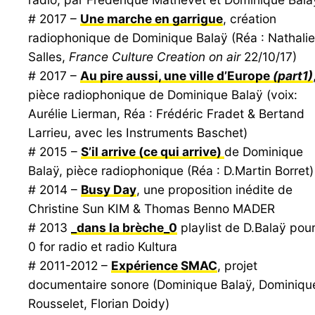
# 2017 –
Une marche en garrigue
, création
radiophonique de Dominique Balaÿ (Réa : Nathalie
Salles,
France Culture Creation on air
22/10/17)
# 2017 –
Au pire aussi, une ville d’Europe
(part1)
pièce radiophonique de Dominique Balaÿ (voix:
Aurélie Lierman, Réa : Frédéric Fradet & Bertand
Larrieu, avec les Instruments Baschet)
# 2015 –
S’il arrive (ce qui arrive)
de Dominique
Balaÿ, pièce radiophonique (Réa : D.Martin Borret)
# 2014 –
Busy Day
, une proposition inédite de
Christine Sun KIM & Thomas Benno MADER
# 2013
_dans la brèche_0
playlist de D.Balaÿ pou
0 for radio et radio Kultura
# 2011-2012 –
Expérience SMAC
, projet
documentaire sonore (Dominique Balaÿ, Dominiqu
Rousselet, Florian Doidy)