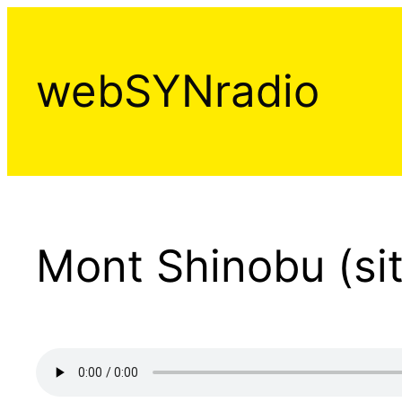
Aller
au
contenu
webSYNradio
Mont Shinobu (sit