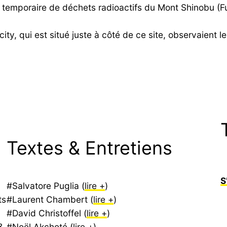
ge temporaire de déchets radioactifs du Mont Shinobu (F
y, qui est situé juste à côté de ce site, observaient le
Textes & Entretiens
S
#Salvatore Puglia (
lire +
)
ts
#Laurent Chambert (
lire +
)
#David Christoffel (
lire +
)
&
#Noël Akchoté (
lire +
)