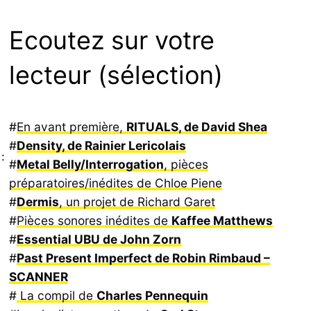
Ecoutez sur votre
lecteur (sélection)
#
En avant première,
RITUALS, de David Shea
#
Density, de Rainier Lericolais
:
#
Metal Belly/Interrogation
, pièces
préparatoires/inédites de Chloe Piene
#
Dermis
, un projet de Richard Garet
#
Pièces sonores inédites de
Kaffee Matthews
#
Essential UBU de John Zorn
#
Past Present Imperfect de Robin Rimbaud –
SCANNER
#
La compil de
Charles Pennequin