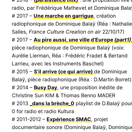
radio, par Frédérique Mathevet et Dominique Bala
# 2017 –
Une marche en garrigue
, création
radiophonique de Dominique Balaÿ (Réa : Nathalie
Salles,
France Culture Creation on air
22/10/17)
# 2017 –
Au pire aussi, une ville d’Europe
(part1)
pièce radiophonique de Dominique Balaÿ (voix:
Aurélie Lierman, Réa : Frédéric Fradet & Bertand
Larrieu, avec les Instruments Baschet)
# 2015 –
S’il arrive (ce qui arrive)
de Dominique
Balaÿ, pièce radiophonique (Réa : D.Martin Borret)
# 2014 –
Busy Day
, une proposition inédite de
Christine Sun KIM & Thomas Benno MADER
# 2013
_dans la brèche_0
playlist de D.Balaÿ pou
0 for radio et radio Kultura
# 2011-2012 –
Expérience SMAC
, projet
documentaire sonore (Dominique Balaÿ, Dominiqu