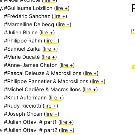
ÿ.
#Guillaume Loizillon (
lire +
)
#Frédéric Sanchez (
lire +
)
#Marcelline Delbecq (
lire +
)
P
#Julien Blaine (
lire +
)
,
#Philippe Rahm (
lire +
)
#Samuel Zarka (
lire +
)
#Marie Ducaté (
lire +
)
#Anne-James Chaton (
lire +
)
YouTube
#Pascal Deleuze & Macrosillons (
lire +
)
#Philippe Pannetier & Macrosillons (
lire +
)
#Michel Cadière & Macrosillons (
lire +
)
#Knut Aufermann (
lire +
)
r
#Rudy Ricciotti (
lire +
)
#Joseph Ghosn (
lire +
)
#Julien Ottavi # part1 (
lire +
)
e
#Julien Ottavi # part2 (
lire +
)