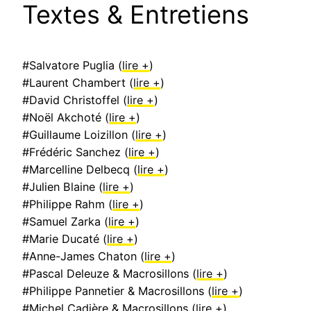
Textes & Entretiens
#Salvatore Puglia (
lire +
)
#Laurent Chambert (
lire +
)
#David Christoffel (
lire +
)
#Noël Akchoté (
lire +
)
#Guillaume Loizillon (
lire +
)
#Frédéric Sanchez (
lire +
)
#Marcelline Delbecq (
lire +
)
#Julien Blaine (
lire +
)
#Philippe Rahm (
lire +
)
#Samuel Zarka (
lire +
)
#Marie Ducaté (
lire +
)
#Anne-James Chaton (
lire +
)
#Pascal Deleuze & Macrosillons (
lire +
)
#Philippe Pannetier & Macrosillons (
lire +
)
#Michel Cadière & Macrosillons (
lire +
)