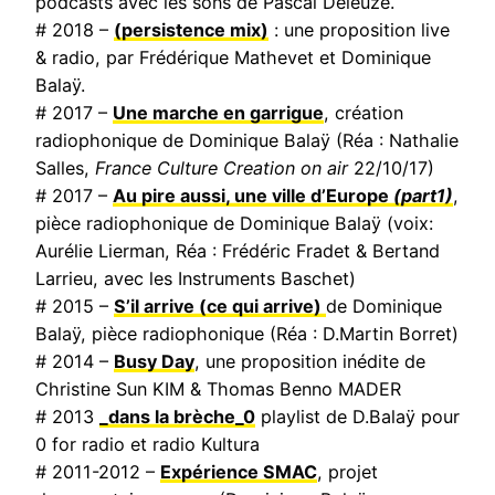
podcasts avec les sons de Pascal Deleuze.
# 2018 –
(persistence mix)
: une proposition live
& radio, par Frédérique Mathevet et Dominique
Balaÿ.
# 2017 –
Une marche en garrigue
, création
radiophonique de Dominique Balaÿ (Réa : Nathalie
Salles,
France Culture Creation on air
22/10/17)
# 2017 –
Au pire aussi, une ville d’Europe
(part1)
,
pièce radiophonique de Dominique Balaÿ (voix:
Aurélie Lierman, Réa : Frédéric Fradet & Bertand
Larrieu, avec les Instruments Baschet)
# 2015 –
S’il arrive (ce qui arrive)
de Dominique
Balaÿ, pièce radiophonique (Réa : D.Martin Borret)
# 2014 –
Busy Day
, une proposition inédite de
Christine Sun KIM & Thomas Benno MADER
# 2013
_dans la brèche_0
playlist de D.Balaÿ pour
0 for radio et radio Kultura
# 2011-2012 –
Expérience SMAC
, projet