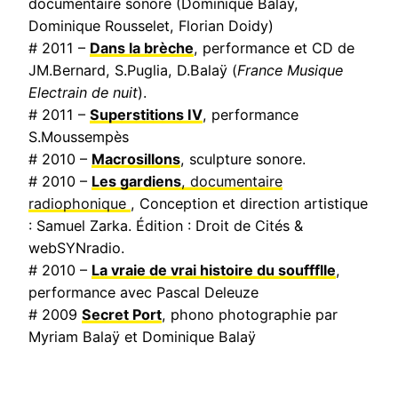
documentaire sonore (Dominique Balaÿ,
Dominique Rousselet, Florian Doidy)
# 2011 –
Dans la brèche
, performance et CD de
JM.Bernard, S.Puglia, D.Balaÿ (
France Musique
Electrain de nuit
).
# 2011 –
Superstitions IV
, performance
S.Moussempès
# 2010 –
Macrosillons
, sculpture sonore.
# 2010 –
Les gardiens
, documentaire
radiophonique
, Conception et direction artistique
: Samuel Zarka. Édition : Droit de Cités &
webSYNradio.
# 2010 –
La vraie de vrai histoire du souffflle
,
performance avec Pascal Deleuze
# 2009
Secret Port
, phono photographie par
Myriam Balaÿ et Dominique Balaÿ