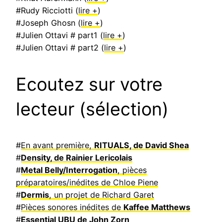
#Rudy Ricciotti (
lire +
)
#Joseph Ghosn (
lire +
)
#Julien Ottavi # part1 (
lire +
)
#Julien Ottavi # part2 (
lire +
)
Ecoutez sur votre
lecteur (sélection)
#
En avant première,
RITUALS, de David Shea
#
Density, de Rainier Lericolais
#
Metal Belly/Interrogation
, pièces
préparatoires/inédites de Chloe Piene
#
Dermis
, un projet de Richard Garet
#
Pièces sonores inédites de
Kaffee Matthews
#
Essential UBU de John Zorn