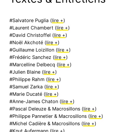
#Salvatore Puglia (
lire +
)
#Laurent Chambert (
lire +
)
#David Christoffel (
lire +
)
#Noël Akchoté (
lire +
)
#Guillaume Loizillon (
lire +
)
#Frédéric Sanchez (
lire +
)
#Marcelline Delbecq (
lire +
)
#Julien Blaine (
lire +
)
#Philippe Rahm (
lire +
)
#Samuel Zarka (
lire +
)
#Marie Ducaté (
lire +
)
#Anne-James Chaton (
lire +
)
#Pascal Deleuze & Macrosillons (
lire +
)
#Philippe Pannetier & Macrosillons (
lire +
)
#Michel Cadière & Macrosillons (
lire +
)
#Knut Aufermann (
lire +
)