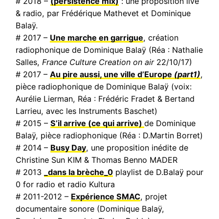
# 2018 –
(persistence mix)
: une proposition live
& radio, par Frédérique Mathevet et Dominique
Balaÿ.
# 2017 –
Une marche en garrigue
, création
radiophonique de Dominique Balaÿ (Réa : Nathalie
Salles,
France Culture Creation on air
22/10/17)
# 2017 –
Au pire aussi, une ville d’Europe
(part1)
,
pièce radiophonique de Dominique Balaÿ (voix:
Aurélie Lierman, Réa : Frédéric Fradet & Bertand
Larrieu, avec les Instruments Baschet)
# 2015 –
S’il arrive (ce qui arrive)
de Dominique
Balaÿ, pièce radiophonique (Réa : D.Martin Borret)
# 2014 –
Busy Day
, une proposition inédite de
Christine Sun KIM & Thomas Benno MADER
# 2013
_dans la brèche_0
playlist de D.Balaÿ pour
0 for radio et radio Kultura
# 2011-2012 –
Expérience SMAC
, projet
documentaire sonore (Dominique Balaÿ,