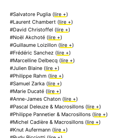
#Salvatore Puglia (
lire +
)
#Laurent Chambert (
lire +
)
#David Christoffel (
lire +
)
#Noël Akchoté (
lire +
)
#Guillaume Loizillon (
lire +
)
#Frédéric Sanchez (
lire +
)
#Marcelline Delbecq (
lire +
)
#Julien Blaine (
lire +
)
#Philippe Rahm (
lire +
)
#Samuel Zarka (
lire +
)
#Marie Ducaté (
lire +
)
#Anne-James Chaton (
lire +
)
#Pascal Deleuze & Macrosillons (
lire +
)
#Philippe Pannetier & Macrosillons (
lire +
)
#Michel Cadière & Macrosillons (
lire +
)
#Knut Aufermann (
lire +
)
#Rudy Ricciotti (
lire +
)