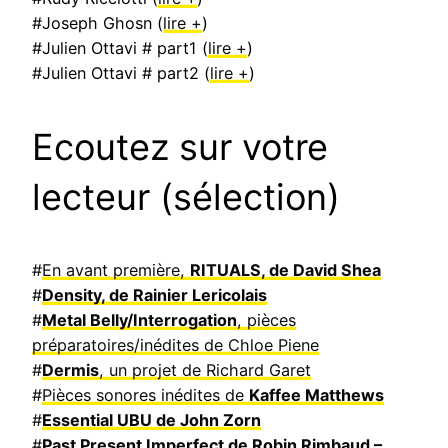
#Joseph Ghosn (
lire +
)
#Julien Ottavi # part1 (
lire +
)
#Julien Ottavi # part2 (
lire +
)
Ecoutez sur votre
lecteur (sélection)
#
En avant première,
RITUALS, de David Shea
#
Density, de Rainier Lericolais
#
Metal Belly/Interrogation
, pièces
préparatoires/inédites de Chloe Piene
#
Dermis
, un projet de Richard Garet
#
Pièces sonores inédites de
Kaffee Matthews
#
Essential UBU de John Zorn
#
Past Present Imperfect de Robin Rimbaud –