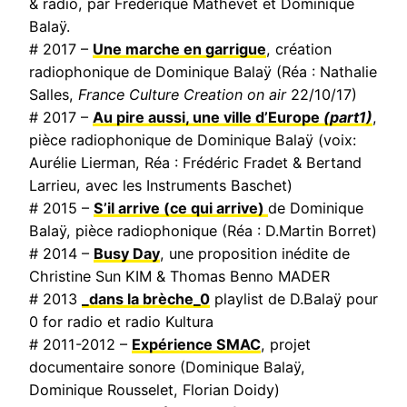
& radio, par Frédérique Mathevet et Dominique
Balaÿ.
# 2017 –
Une marche en garrigue
, création
radiophonique de Dominique Balaÿ (Réa : Nathalie
Salles,
France Culture Creation on air
22/10/17)
# 2017 –
Au pire aussi, une ville d’Europe
(part1)
,
pièce radiophonique de Dominique Balaÿ (voix:
Aurélie Lierman, Réa : Frédéric Fradet & Bertand
Larrieu, avec les Instruments Baschet)
# 2015 –
S’il arrive (ce qui arrive)
de Dominique
Balaÿ, pièce radiophonique (Réa : D.Martin Borret)
# 2014 –
Busy Day
, une proposition inédite de
Christine Sun KIM & Thomas Benno MADER
# 2013
_dans la brèche_0
playlist de D.Balaÿ pour
0 for radio et radio Kultura
# 2011-2012 –
Expérience SMAC
, projet
documentaire sonore (Dominique Balaÿ,
Dominique Rousselet, Florian Doidy)