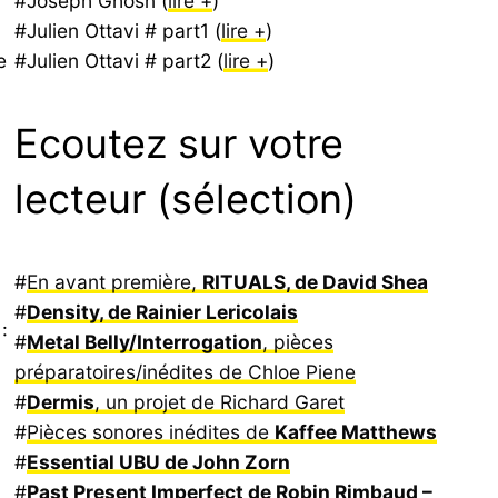
#Joseph Ghosn (
lire +
)
#Julien Ottavi # part1 (
lire +
)
e
#Julien Ottavi # part2 (
lire +
)
Ecoutez sur votre
lecteur (sélection)
#
En avant première,
RITUALS, de David Shea
#
Density, de Rainier Lericolais
:
#
Metal Belly/Interrogation
, pièces
préparatoires/inédites de Chloe Piene
#
Dermis
, un projet de Richard Garet
#
Pièces sonores inédites de
Kaffee Matthews
#
Essential UBU de John Zorn
#
Past Present Imperfect de Robin Rimbaud –