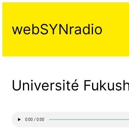
Aller
au
contenu
webSYNradio
Université Fukus