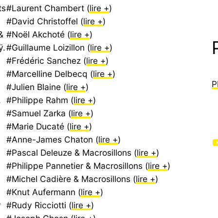
ts
#Laurent Chambert (
lire +
)
#David Christoffel (
lire +
)
&
#Noël Akchoté (
lire +
)
ÿ.
#Guillaume Loizillon (
lire +
)
#Frédéric Sanchez (
lire +
)
#Marcelline Delbecq (
lire +
)
P
#Julien Blaine (
lire +
)
,
#Philippe Rahm (
lire +
)
#Samuel Zarka (
lire +
)
#Marie Ducaté (
lire +
)
#Anne-James Chaton (
lire +
)
YouTube
#Pascal Deleuze & Macrosillons (
lire +
)
#Philippe Pannetier & Macrosillons (
lire +
)
#Michel Cadière & Macrosillons (
lire +
)
#Knut Aufermann (
lire +
)
r
#Rudy Ricciotti (
lire +
)