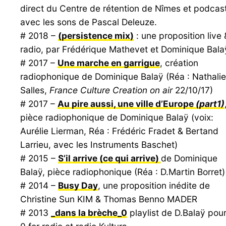
direct du Centre de rétention de Nîmes et podcas
avec les sons de Pascal Deleuze.
# 2018 –
(persistence mix)
: une proposition live 
radio, par Frédérique Mathevet et Dominique Bala
# 2017 –
Une marche en garrigue
, création
radiophonique de Dominique Balaÿ (Réa : Nathalie
Salles,
France Culture Creation on air
22/10/17)
# 2017 –
Au pire aussi, une ville d’Europe
(part1)
pièce radiophonique de Dominique Balaÿ (voix:
Aurélie Lierman, Réa : Frédéric Fradet & Bertand
Larrieu, avec les Instruments Baschet)
# 2015 –
S’il arrive (ce qui arrive)
de Dominique
Balaÿ, pièce radiophonique (Réa : D.Martin Borret)
# 2014 –
Busy Day
, une proposition inédite de
Christine Sun KIM & Thomas Benno MADER
# 2013
_dans la brèche_0
playlist de D.Balaÿ pou