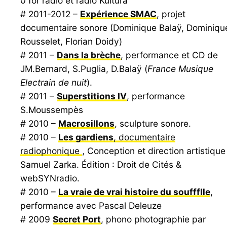
0 for radio et radio Kultura
# 2011-2012 –
Expérience SMAC
, projet
documentaire sonore (Dominique Balaÿ, Dominiqu
Rousselet, Florian Doidy)
# 2011 –
Dans la brèche
, performance et CD de
JM.Bernard, S.Puglia, D.Balaÿ (
France Musique
Electrain de nuit
).
# 2011 –
Superstitions IV
, performance
S.Moussempès
# 2010 –
Macrosillons
, sculpture sonore.
# 2010 –
Les gardiens
, documentaire
radiophonique
, Conception et direction artistique 
Samuel Zarka. Édition : Droit de Cités &
webSYNradio.
# 2010 –
La vraie de vrai histoire du souffflle
,
performance avec Pascal Deleuze
# 2009
Secret Port
, phono photographie par